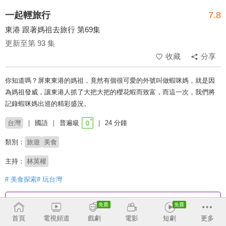
一起輕旅行
7.8
東港 跟著媽祖去旅行 第69集
更新至第 93 集
收藏
分享
你知道嗎？屏東東港的媽祖，竟然有個很可愛的外號叫做蝦咪媽，就是因
為媽祖發威，讓東港人抓了大把大把的櫻花蝦而致富，而這一次，我們將
記錄蝦咪媽出巡的精彩盛況。
台灣
國語
普遍級
24 分鐘
類別：
旅遊
美食
主持：
林英權
# 美食探索
# 玩台灣
收回
首頁
電視頻道
戲劇
電影
短劇
更多