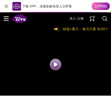
下載 APP，海量影劇免登入立即看
登入 / 註冊
「頻道+看片」每月只要 $199？