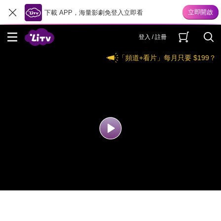
下載 APP，海量影劇免登入立即看
登入 / 註冊
「頻道+看片」每月只要 $199？