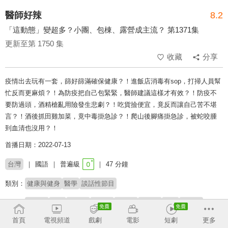
醫師好辣
8.2
「這動態」變超多？小團、包棟、露營成主流？ 第1371集
更新至第 1750 集
收藏
分享
疫情出去玩有一套，篩好篩滿確保健康？！進飯店消毒有sop，打掃人員幫
忙反而更麻煩？！為防疫把自己包緊緊，醫師建議這樣才有效？！防疫不
要防過頭，酒精槍亂用險發生悲劇？！吃貨撿便宜，竟反而讓自己苦不堪
言？！酒後抓田雞加菜，竟中毒掛急診？！爬山後腳痛掛急診，被蛇咬腫
到血清也沒用？！
首播日期：2022-07-13
台灣
國語
普遍級
47 分鐘
類別：
健康與健身
醫學
談話性節目
來賓：
夏宇童
佩佩
哈孝遠
徐瑋吟
洪永祥
林氏璧
李尚
葉秉威
首頁
電視頻道
戲劇
電影
短劇
更多
主持：
徐乃麟