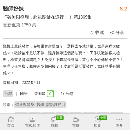
醫師好辣
8.2
打破無限循環，終結關鍵在這裡！！ 第1369集
更新至第 1750 集
收藏
分享
飛機上暈眩發作，嚇壞乘客超驚險？！選擇太多就頭暈，竟是這裡太敏
感？！確診後來是咳不停，隨身攜帶這個當法寶？！工作咳嗽被客人檢
舉，檢查竟是這問題？！免疫力下降就長皰疹，當心不小心傳給小孩？！
生理期狂冒痘，妝髮造型超困擾？！皮膚問題反覆發作，竟跟體重有關
係？！
首播日期：2022-07-11
台灣
國語
普遍級
47 分鐘
類別：
健康與健身
醫學
談話性節目
來賓：
夏宇童
劉涵竹
羅美玲
夏乙薇
陳榮堅
吳昭寬
郭惟格
王麒惠
首頁
電視頻道
戲劇
電影
短劇
更多
主持：
徐乃麟