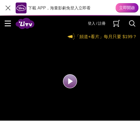
下載 APP，海量影劇免登入立即看
登入 / 註冊
「頻道+看片」每月只要 $199？