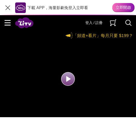
下載 APP，海量影劇免登入立即看
登入 / 註冊
「頻道+看片」每月只要 $199？