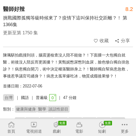
醫師好辣
8.2
挑戰國際孤獨等級時候來了？疫情下這叫保持社交距離？！ 第
1366集
更新至第 1750 集
收藏
分享
陳珮騏拍戲撞到頭，腦震盪檢查沒人陪不能做？！下面腫一大包獨自就
醫，術後沒人陪反而更困擾？！黃甄妮憋尿憋到血尿，臉色慘白獨自掛急
診？！病患獨自開刀，術中決定權落醫師身上？！醫師獨自幫病患急救，
事後惹爭議官司纏身？！病患太孤單爆吃冰，物質成癮後果慘？！
首播日期：2022-07-06
台灣
國語
普遍級
47 分鐘
類別：
健康與健身
醫學
談話性節目
來賓：
李懿
陳珮騏
岑永康
黃甄妮
陳榮堅
陳烱鳴
陳欣湄
高偉棠
首頁
電視頻道
戲劇
電影
短劇
更多
主持：
徐乃麟