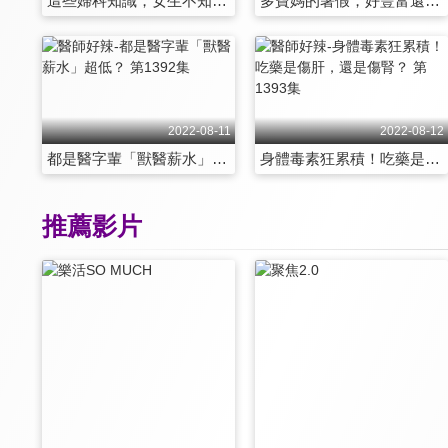
這些婦科知識，女生不知道就芭比Q了？！ 第1386集
多寶媽的暑假，好豐富還是好難熬？！ 第1387集
2022-08-11
2022-08-12
都是醫字輩「獸醫薪水」超低？ 第1392集
身體毒素狂累積！吃藥是傷肝，還是傷腎？ 第1393集
推薦影片