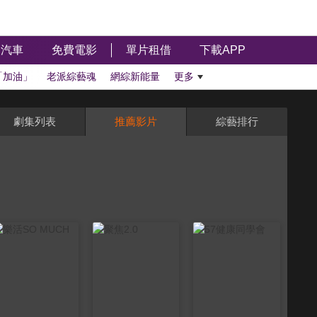
汽車
免費電影
單片租借
下載APP
「加油」
老派綜藝魂
網綜新能量
更多
劇集列表
推薦影片
綜藝排行