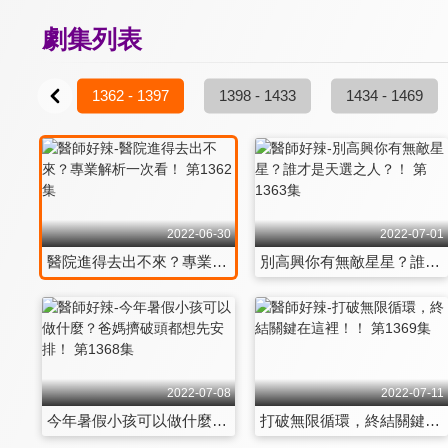
劇集列表
- 1361
1362 - 1397
1398 - 1433
1434 - 1469
2022-06-30
2022-07-01
醫院進得去出不來？專業解析一次看！ 第1362集
別高興你有無敵星星？誰才是天選之人？！ 第1363集
2022-07-08
2022-07-11
今年暑假小孩可以做什麼？爸媽擠破頭都想先安排！ 第1368集
打破無限循環，終結關鍵在這裡！！ 第1369集