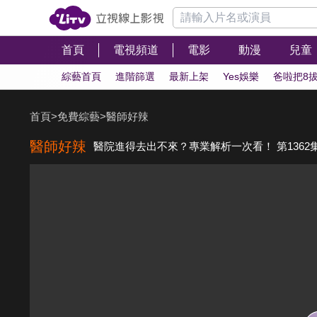
首頁
電視頻道
電影
動漫
兒童
綜藝首頁
進階篩選
最新上架
Yes娛樂
爸啦把8
首頁
>
免費綜藝
>
醫師好辣
醫師好辣
醫院進得去出不來？專業解析一次看！ 第1362