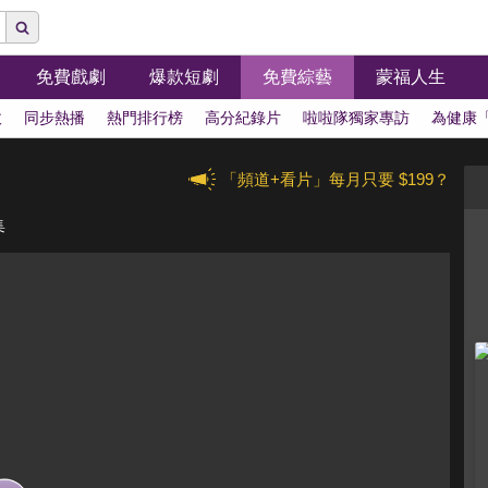
免費戲劇
爆款短劇
免費綜藝
蒙福人生
拔
同步熱播
熱門排行榜
高分紀錄片
啦啦隊獨家專訪
為健康
「頻道+看片」每月只要 $199？
集