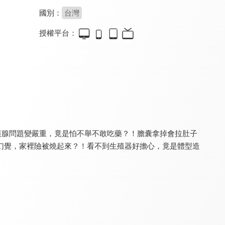
國別：
台灣
授權平台：
食在有健康
健康問良醫
銀髮寶典
8.0
8.2
8.0
更新至第 563 集
更新至第 91 集
更新至第 8 集
護腺問題變嚴重，竟是怕不舉不敢吃藥？！膽囊拿掉會拉肚子
幻覺，家裡險被燒起來？！看不到生殖器好擔心，竟是體型造
請你跟我這樣過
健康有夠讚 - 有氧好運動
健康新煮流 有煮真好
8.0
8.1
8.0
更新至第 1271 集
全 39 集
更新至第 20 集