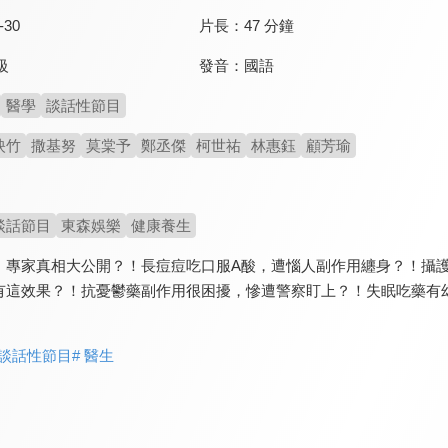
-30
片長：
47 分鐘
發音：
國語
級
醫學
談話性節目
映竹
撒基努
莫棠予
鄭丞傑
柯世祐
林惠鈺
顧芳瑜
談話節目
東森娛樂
健康養生
，專家真相大公開？！長痘痘吃口服A酸，遭惱人副作用纏身？！攝
有這效果？！抗憂鬱藥副作用很困擾，慘遭警察盯上？！失眠吃藥有
 談話性節目
# 醫生