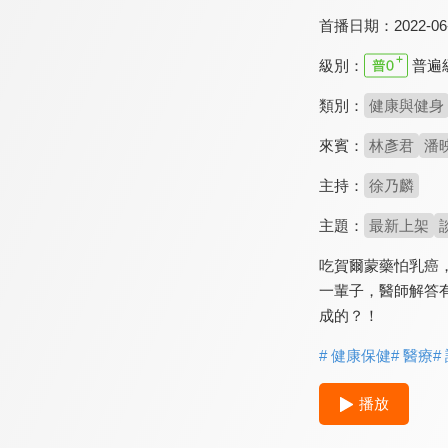
首播日期：
2022-06
級別：
普遍
類別：
健康與健身
來賓：
林彥君
潘
主持：
徐乃麟
主題：
最新上架
吃賀爾蒙藥怕乳癌
一輩子，醫師解答
成的？！
# 健康保健
# 醫療
#
播放