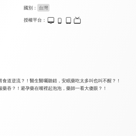
國別：
台灣
授權平台：
食在有健康
健康問良醫
銀髮寶典
8.0
8.2
8.0
更新至第 563 集
更新至第 91 集
更新至第 8 集
胃食道逆流？！醫生醫囑聽錯，安眠藥吃太多叫也叫不醒？！
服藥吞？！避孕藥在嘴裡起泡泡，藥師一看大傻眼？！
請你跟我這樣過
健康有夠讚 - 有氧好運動
健康新煮流 有煮真好
8.0
8.1
8.0
更新至第 1271 集
全 39 集
更新至第 20 集