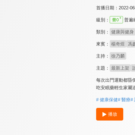
首播日期：
2022-06
級別：
普遍
類別：
健康與健身
來賓：
楊奇煜
馮
主持：
徐乃麟
主題：
最新上架
每次出門運動都昏
吃安眠藥輕生家屬
# 健康保健
# 醫療
#
播放