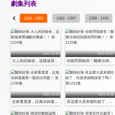
劇集列表
- 1223
1224 - 1361
1362 - 1397
1398 - 1433
2021-10-26
2021-10-27
大人的回春術，這樣做身體減齡好幾歲！！ 第1224集
你敢問我敢答！醫療法律諮詢讓你問到飽！！ 第1225集
2021-11-04
2021-11-08
全家看透透，比風水師還厲害一眼抓出問題！ 第1230集
長這麼大原來都吃錯了，吃貨來挑戰踩雷了嗎？ 第1231集