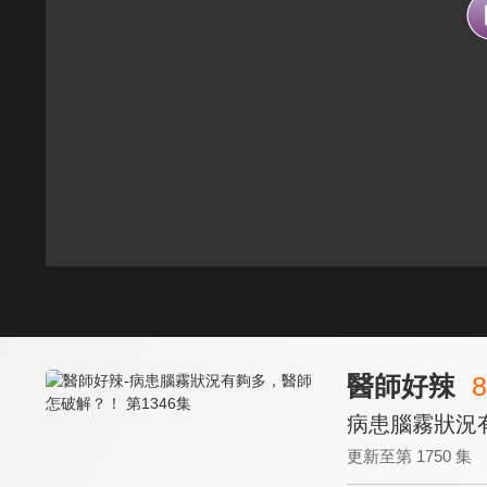
醫師好辣
8
病患腦霧狀況有
更新至第 1750 集