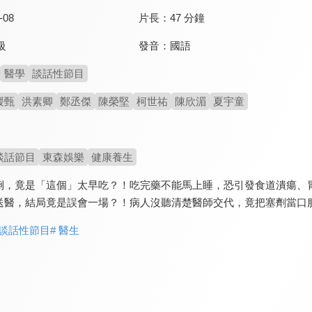
-08
片長：
47 分鐘
發音：
國語
級
醫學
談話性節目
媛甄
洪素卿
鄭丞傑
陳榮堅
柯世祐
陳欣湄
夏宇童
談話節目
東森娛樂
健康養生
倒，竟是「這個」太早吃？！吃完藥不能馬上睡，恐引發食道潰瘍、
送醫，結局竟是誤會一場？！病人沒聽清楚醫師交代，竟把塞劑當口
 談話性節目
# 醫生