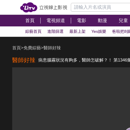
首頁
電視頻道
電影
動漫
兒童
綜藝首頁
進階篩選
最新上架
Yes娛樂
爸啦把8
首頁
>
免費綜藝
>
醫師好辣
醫師好辣
病患腦霧狀況有夠多，醫師怎破解？！ 第1346