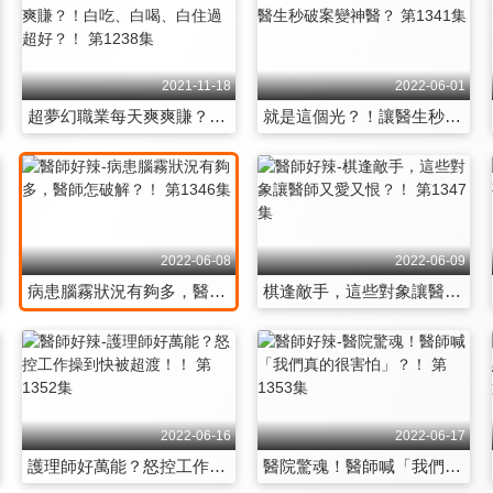
2021-11-18
2022-06-01
超夢幻職業每天爽爽賺？！白吃、白喝、白住過超好？！ 第1238集
就是這個光？！讓醫生秒破案變神醫？ 第1341集
2022-06-08
2022-06-09
病患腦霧狀況有夠多，醫師怎破解？！ 第1346集
棋逢敵手，這些對象讓醫師又愛又恨？！ 第1347集
2022-06-16
2022-06-17
護理師好萬能？怒控工作操到快被超渡！！ 第1352集
醫院驚魂！醫師喊「我們真的很害怕」？！ 第1353集