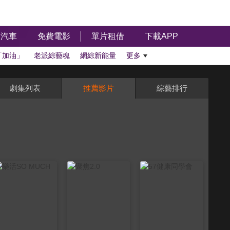
汽車
免費電影
單片租借
下載APP
「加油」
老派綜藝魂
網綜新能量
更多
劇集列表
推薦影片
綜藝排行