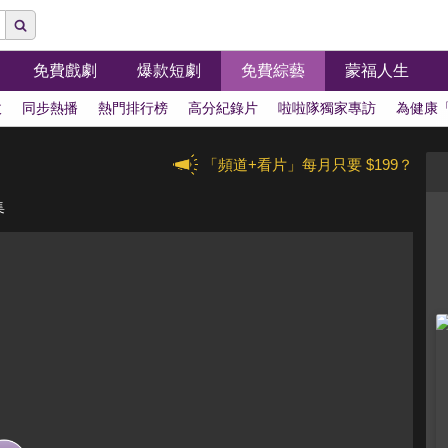
免費戲劇
爆款短劇
免費綜藝
蒙福人生
拔
同步熱播
熱門排行榜
高分紀錄片
啦啦隊獨家專訪
為健康
「頻道+看片」每月只要 $199？
集