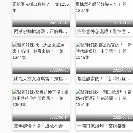
2021-11-16
2021-11-17
兩派吵翻掀論戰，正解曝光抓出真相？！ 第1236集
突發意外怎處理！驚悚意外瞬間好嚇人？！ 第1237集
2022-06-06
2022-06-07
比九天玄女還厲害！掐指一算看出病？！ 第1344集
都是誰害的！「新時代症候群」中了嗎？！ 第1345集
2022-06-14
2022-06-15
驚爆超慘下場！還敢不善待你的器官嗎？！ 第1350集
一開口就爆炸！當媽都要遇到的崩潰關卡！ 第1351集