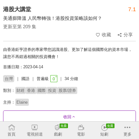
港股大講堂
7.1
美通膨降溫 人民幣轉強！港股投資策略該如何？
更新至第 209 集
收藏
分享
由香港鉅亨證券的專家帶您認識港股、更加了解這個國際化的資本市場，
讓您不再錯過相關的投資機會！
首播日期：2023-04-14
台灣
國語
普遍級
34 分鐘
類別：
財經
香港
國際
投資
股票/證券
主持：
Elaine
收回
首頁
電視頻道
戲劇
電影
短劇
更多
劇集列表
反序
收合