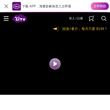
下載 APP，海量影劇免登入立即看
登入 / 註冊
「頻道+看片」每月只要 $199？