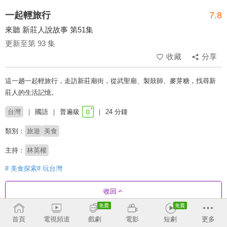
一起輕旅行
7.8
來聽 新莊人說故事 第51集
更新至第 93 集
收藏
分享
這一趟一起輕旅行，走訪新莊廟街，從武聖廟、製鼓師、麥芽糖，找尋新
莊人的生活記憶。
台灣
國語
普遍級
24 分鐘
類別：
旅遊
美食
主持：
林英權
# 美食探索
# 玩台灣
收回
首頁
電視頻道
戲劇
電影
短劇
更多
劇集列表
反序