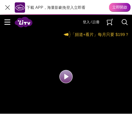
下載 APP，海量影劇免登入立即看
登入 / 註冊
「頻道+看片」每月只要 $199？