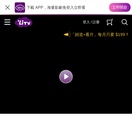
下載 APP，海量影劇免登入立即看
登入 / 註冊
「頻道+看片」每月只要 $199？