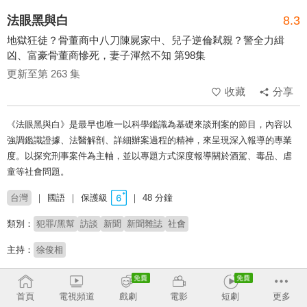
法眼黑與白
8.3
地獄狂徒？骨董商中八刀陳屍家中、兒子逆倫弒親？警全力緝
凶、富豪骨董商慘死，妻子渾然不知 第98集
更新至第 263 集
收藏
分享
《法眼黑與白》是最早也唯一以科學鑑識為基礎來談刑案的節目，內容以
強調鑑識證據、法醫解剖、詳細辦案過程的精神，來呈現深入報導的專業
度。以探究刑事案件為主軸，並以專題方式深度報導關於酒駕、毒品、虐
童等社會問題。
台灣
國語
保護級
48 分鐘
類別：
犯罪/黑幫
訪談
新聞
新聞雜誌
社會
主持：
徐俊相
# 黑幫
# 法網恢恢
# 社會事件
# 虐童
# 刑案
# 法醫
# 連續殺人狂
# 深度報導
# 命案
首頁
電視頻道
戲劇
電影
短劇
更多