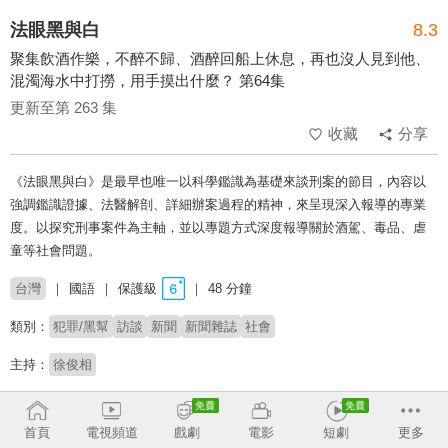
法眼黑與白
8.3
聚集飲酒作樂，不醉不歸、酒醉回船上休息，再也沒人見到他、
混濁海水中打撈，用手摸出什麼？ 第64集
更新至第 263 集
收藏
分享
《法眼黑與白》是最早也唯一以科學鑑識為基礎來談刑案的節目，內容以
強調鑑識證據、法醫解剖、詳細辦案過程的精神，來呈現深入報導的專業
度。以探究刑事案件為主軸，並以專題方式深度報導關於酒駕、毒品、虐
童等社會問題。
台灣
國語
保護級
48 分鐘
類別：
犯罪/黑幫
訪談
新聞
新聞雜誌
社會
主持：
徐俊相
# 黑幫
# 法網恢恢
# 社會事件
# 虐童
# 刑案
# 法醫
# 連續殺人狂
# 深度報導
# 命案
首頁
電視頻道
戲劇
電影
短劇
更多