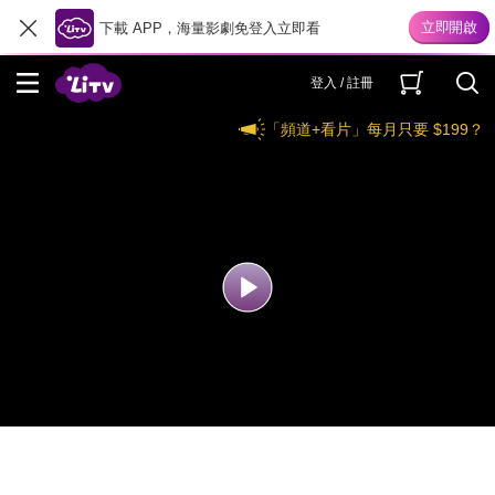
下載 APP，海量影劇免登入立即看
登入 / 註冊
「頻道+看片」每月只要 $199？