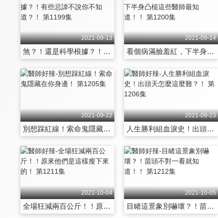
2021-09-13
2021-09-14
煞？！還是科學根據？！有些忌諱不說你不知道？！ 第1199集
看個病滿臉羞紅，下半身凸槌這些醫師最知道！！ 第1200集
2021-09-22
2021-09-23
別想踩紅線！索命鬼隱藏在你身邊！ 第1205集
人生勝利組血淚史！出頭天怎麼這麼難？！ 第1206集
2021-10-04
2021-10-05
全場狂減兩百公斤！！原來他們是這樣瘦下來的！ 第1211集
目睹這景象別嚇壞？！苗頭不對一看就知道！！ 第1212集