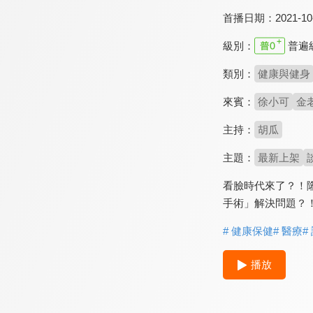
首播日期：
2021-10
級別：
普遍
類別：
健康與健身
來賓：
徐小可
金
主持：
胡瓜
主題：
最新上架
看臉時代來了？！
手術」解決問題？
# 健康保健
# 醫療
#
播放