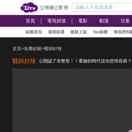
首頁
電視頻道
電影
動漫
兒童
綜藝首頁
進階篩選
最新上架
Yes娛樂
爸啦把8
首頁
>
免費綜藝
>
醫師好辣
醫師好辣
公開認了有整形！！看臉的時代沒你想得容易？！ 