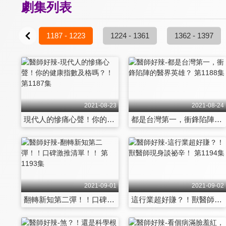
劇集列表
- 1186
1187 - 1223
1224 - 1361
1362 - 1397
2021-08-23
2021-08-24
現代人的慘痛心聲！你的健康指數及格嗎？！ 第1187集
都是台灣第一，衝鋒陷陣的醫界英雄？ 第1188集
2021-09-01
2021-09-02
翻轉新知第二彈！！口碑激推清單！！ 第1193集
這行業超好賺？！獸醫師現身談祕辛！ 第1194集