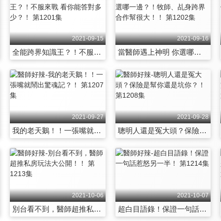
2021-09-15
2021-09-16
全能跨界知識王？！不服來戰 看你能答對多少？！ 第1201集
當醫師遇上神明 你選哪一邊？！牧師、乩身跨界合作幫很大！！ 第1202集
2021-09-27
2021-09-28
我的老天鵝！！一張嘴就鬧出驚魂記？！ 第1207集
聰明人還是冤大頭？保險是幫你還是坑你？！ 第1208集
2021-10-06
2021-10-07
別台看不到，醫師超推私房玩法大公開！！ 第1213集
超白目語錄！保證一句話惹怒另一半！ 第1214集