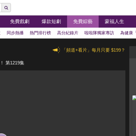
免費戲劇
爆款短劇
免費綜藝
蒙福人生
拔
同步熱播
熱門排行榜
高分紀錄片
啦啦隊獨家專訪
為健康
「頻道+看片」每月只要 $199？
第1219集