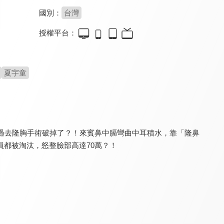
國別：
台灣
授權平台：
食在有健康
健康問良醫
銀髮寶典
8.0
8.2
8.0
更新至第 563 集
更新至第 91 集
更新至第 8 集
夏宇童
過去隆胸手術破掉了？！來賓鼻中膈彎曲中耳積水，靠「隆鼻
都被淘汰，怒整臉部高達70萬？！
請你跟我這樣過
健康有夠讚 - 有氧好運動
健康新煮流 有煮真好
8.0
8.1
8.0
更新至第 1271 集
全 39 集
更新至第 20 集