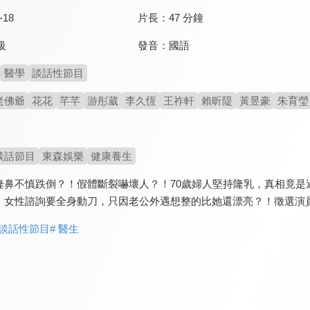
-18
片長：
47 分鐘
發音：
國語
級
醫學
談話性節目
老佛爺
花花
芊芊
游彤葳
李久恆
王祚軒
賴昕隄
黃昱豪
朱育瑩
談話節目
東森娛樂
健康養生
隆鼻不慎跌倒？！假體斷裂嚇壞人？！70歲婦人堅持隆乳，真相竟是
！女性諮詢要全身動刀，只因老公外遇想整的比她還漂亮？！徵選演員
 談話性節目
# 醫生