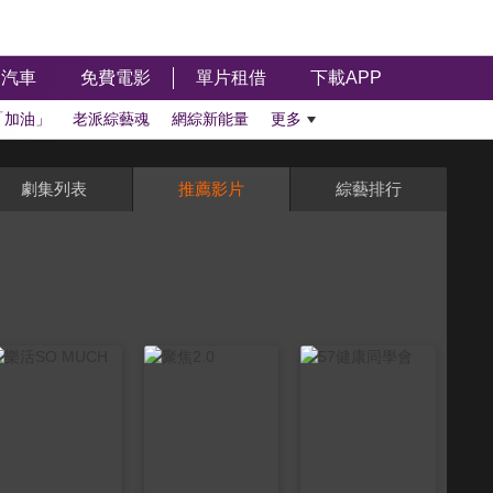
汽車
免費電影
單片租借
下載APP
「加油」
老派綜藝魂
網綜新能量
更多
劇集列表
推薦影片
綜藝排行