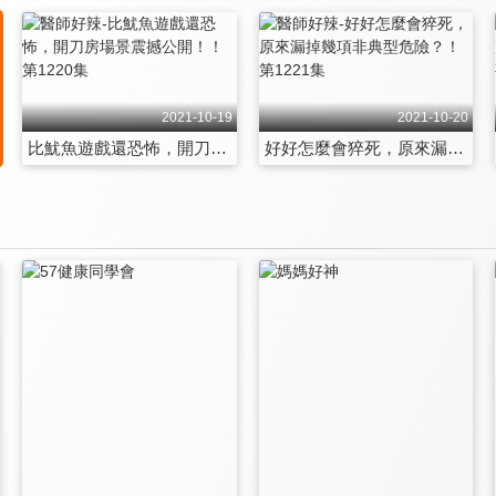
2021-10-19
2021-10-20
比魷魚遊戲還恐怖，開刀房場景震撼公開！！ 第1220集
好好怎麼會猝死，原來漏掉幾項非典型危險？！ 第1221集