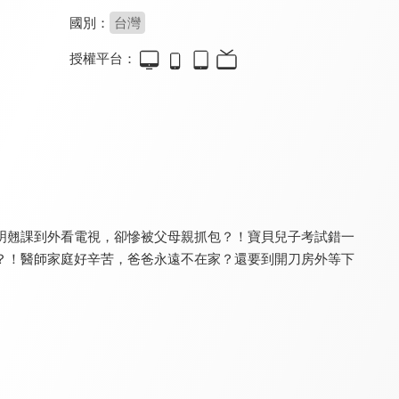
國別：
台灣
授權平台：
食在有健康
健康問良醫
銀髮寶典
8.0
8.2
8.0
更新至第 563 集
更新至第 91 集
更新至第 8 集
明翹課到外看電視，卻慘被父母親抓包？！寶貝兒子考試錯一
？！醫師家庭好辛苦，爸爸永遠不在家？還要到開刀房外等下
請你跟我這樣過
健康有夠讚 - 有氧好運動
健康新煮流 有煮真好
8.0
8.1
8.0
更新至第 1271 集
全 39 集
更新至第 20 集