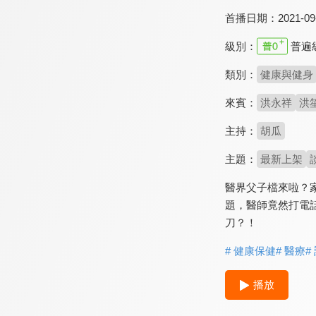
首播日期：
2021-09
級別：
普遍
類別：
健康與健身
來賓：
洪永祥
洪
主持：
胡瓜
主題：
最新上架
醫界父子檔來啦？
題，醫師竟然打電
刀？！
# 健康保健
# 醫療
#
播放