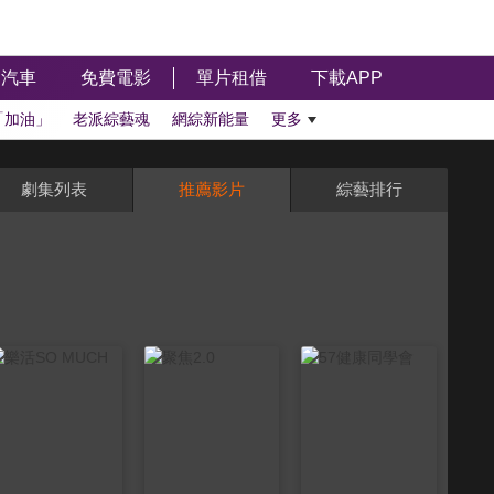
汽車
免費電影
單片租借
下載APP
「加油」
老派綜藝魂
網綜新能量
更多
劇集列表
推薦影片
綜藝排行