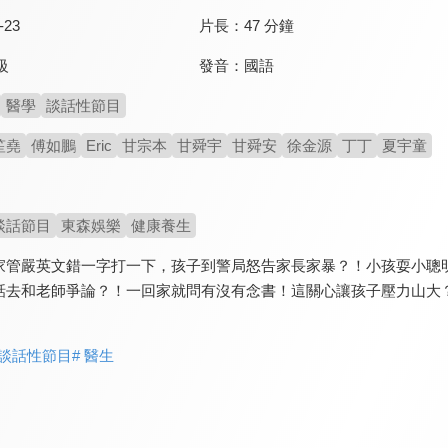
-23
片長：
47 分鐘
發音：
國語
級
醫學
談話性節目
笙堯
傅如鵬
Eric
甘宗本
甘舜宇
甘舜安
徐金源
丁丁
夏宇童
談話節目
東森娛樂
健康養生
家管嚴英文錯一字打一下，孩子到警局怒告家長家暴？！小孩耍小聰
話去和老師爭論？！一回家就問有沒有念書！這關心讓孩子壓力山大
 談話性節目
# 醫生