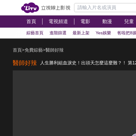
首頁
電視頻道
電影
動漫
兒童
綜藝首頁
進階篩選
最新上架
Yes娛樂
爸啦把8
首頁
>
免費綜藝
>
醫師好辣
醫師好辣
人生勝利組血淚史！出頭天怎麼這麼難？！ 第12