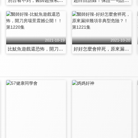
別台看不到，醫師超推私房玩法大公開！！ 第1213集
超白目語錄！保證一句話惹怒另一半！ 第1214集
2021-10-19
2021-10-20
比魷魚遊戲還恐怖，開刀房場景震撼公開！！ 第1220集
好好怎麼會猝死，原來漏掉幾項非典型危險？！ 第1221集