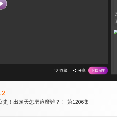
收藏
分享
.2
史！出頭天怎麼這麼難？！ 第1206集