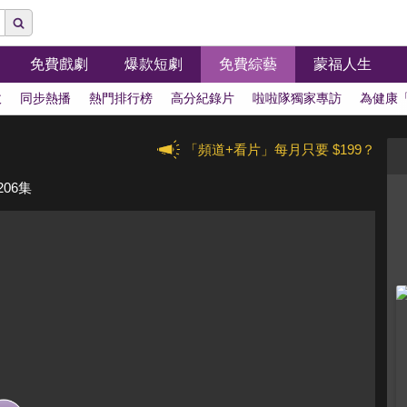
免費戲劇
爆款短劇
免費綜藝
蒙福人生
拔
同步熱播
熱門排行榜
高分紀錄片
啦啦隊獨家專訪
為健康
「頻道+看片」每月只要 $199？
06集