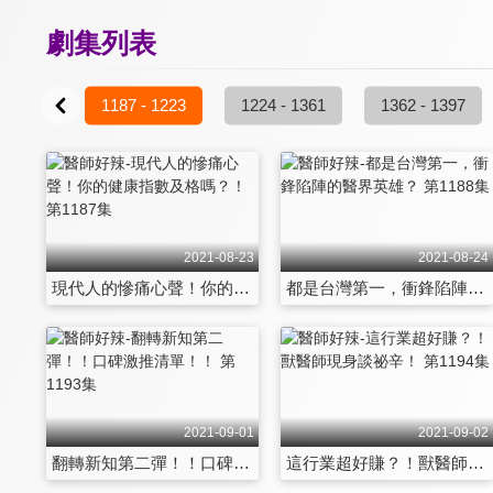
劇集列表
- 1186
1187 - 1223
1224 - 1361
1362 - 1397
2021-08-23
2021-08-24
現代人的慘痛心聲！你的健康指數及格嗎？！ 第1187集
都是台灣第一，衝鋒陷陣的醫界英雄？ 第1188集
2021-09-01
2021-09-02
翻轉新知第二彈！！口碑激推清單！！ 第1193集
這行業超好賺？！獸醫師現身談祕辛！ 第1194集