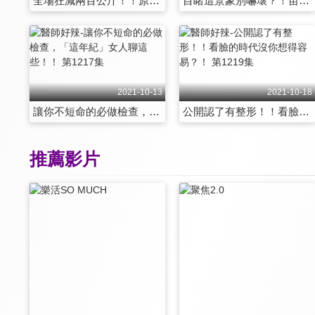
全場狂減兩百公斤！！原來他們是這樣瘦下來的！ 第1211集
目睹這景象別嚇壞？！苗頭不對一看就知道！！ 第1212集
2021-10-13
2021-10-18
讓你不短命的必做檢查，「這年紀」女人聊這些！！ 第1217集
公開認了有整形！！看臉的時代沒你想得容易？！ 第1219集
推薦影片