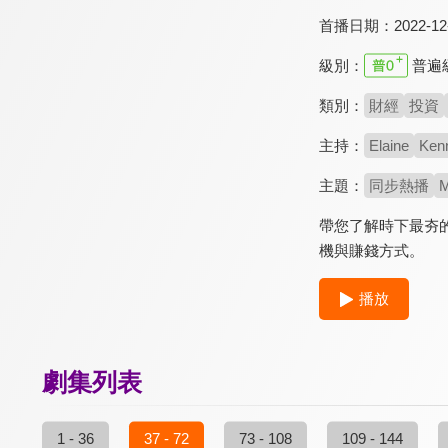
首播日期：
2022-12
級別：
普遍
類別：
財經
投資
主持：
Elaine
Ken
主題：
同步熱播
M
帶您了解時下最夯的
機與賺錢方式。
播放
劇集列表
1 - 36
37 - 72
73 - 108
109 - 144