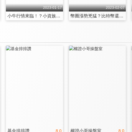
2023-01-17
2023-02-07
小牛行情來臨！？小資族該如何快速累積資產
幣圈漲勢兇猛？比特幣還能買？
基金排排讚
權證小哥操盤室
8.0
8.0