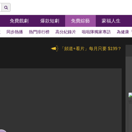
免費戲劇
爆款短劇
免費綜藝
蒙福人生
拔
同步熱播
熱門排行榜
高分紀錄片
啦啦隊獨家專訪
為健康
「頻道+看片」每月只要 $199？