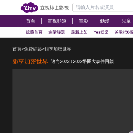
首頁
電視頻道
電影
動漫
兒童
綜藝首頁
進階篩選
最新上架
Yes娛樂
爸啦把8
首頁
>
免費綜藝
>
鉅亨加密世界
鉅亨加密世界
邁向2023 ! 2022幣圈大事件回顧