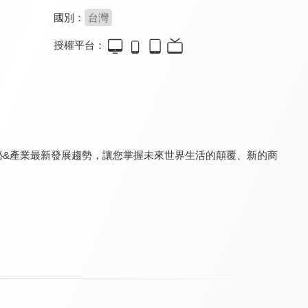
國別：
台灣
授權平台：
籌碼K線投資教室
蔡司投資教室
均線海撈大作戰
8.0
8.0
8.0
更新至第 15 集
更新至第 5 集
更新至第 10 集
界的奧祕&產業最新發展趨勢，讓您掌握未來世界生活的顛覆、新的商
期權先生 投資教室
丹尼爾-股神炒股室
輕鬆學理財
8.0
8.0
8.0
更新至第 2 集
更新至第 12 集
更新至第 35 集