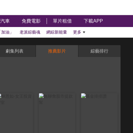
汽車
免費電影
單片租借
下載APP
「加油」
老派綜藝魂
網綜新能量
更多
劇集列表
推薦影片
綜藝排行