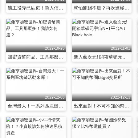
礦工投降已結束！買入信號出現！
就怕鮑爾不鷹？再次進極度恐懼！
2022-10-25
2022-11-01
加密貨幣商品、工具那麼多！我該如何選？
進入藝次元! 開箱華碩元宇宙NFT平台Art Black hole
2022-12-06
2022-12-13
台灣最大！一系列區塊鏈活動來囉！
出來面對！不可不知的幣圈Bitget交易所