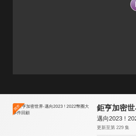
鉅亨加密世
邁向2023 ! 
更新至第 229 集