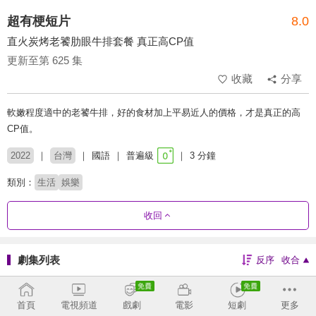
超有梗短片
8.0
直火炭烤老饕肋眼牛排套餐 真正高CP值
更新至第 625 集
收藏
分享
軟嫩程度適中的老饕牛排，好的食材加上平易近人的價格，才是真正的高
CP值。
2022
台灣
國語
普遍級
3 分鐘
類別：
生活
娛樂
收回
劇集列表
反序
收合
604 - 625
565 - 603
519 - 564
469 - 517
首頁
電視頻道
戲劇
電影
短劇
更多
410 - 468
367 - 409
319 - 366
273 - 318