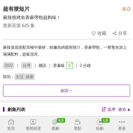
超有梗短片
8.0
麻辣燒烤魚香麻帶勁超夠味！
更新至第 625 集
收藏
分享
麻辣湯底搭配30種中藥材，鮮嫩魚肉吸附辣汁，香麻帶勁，一整隻魚加上
滿滿配料，超級澎湃。
2022
台灣
國語
普遍級
2 分鐘
類別：
生活
娛樂
收回
劇集列表
反序
收合
604 - 625
565 - 603
519 - 564
469 - 517
首頁
電視頻道
戲劇
電影
短劇
更多
410 - 468
367 - 409
319 - 366
273 - 318