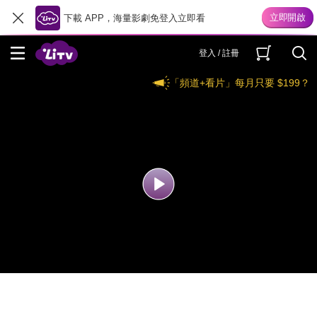
下載 APP，海量影劇免登入立即看
登入 / 註冊
「頻道+看片」每月只要 $199？