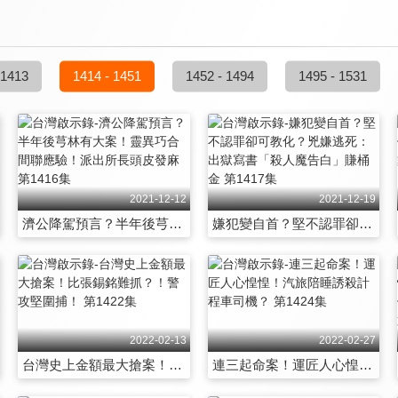
 1413
1414 - 1451
1452 - 1494
1495 - 1531
2021-12-12
2021-12-19
濟公降駕預言？半年後芎林有大案！靈異巧合間聯應驗！派出所長頭皮發麻 第1416集
嫌犯變自首？堅不認罪卻可教化？兇嫌逃死：出獄寫書「殺人魔告白」賺桶金 第1417集
2022-02-13
2022-02-27
台灣史上金額最大搶案！比張錫銘難抓？！警攻堅圍捕！ 第1422集
連三起命案！運匠人心惶惶！汽旅陪睡誘殺計程車司機？ 第1424集