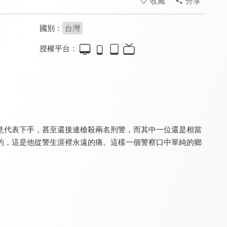
收藏
分享
國別：
台灣
授權平台：
台灣1001個故事
銀髮俱樂部•凱倫直播間
現在宅知道 噢他太酷了
8.7
8.1
8.2
更新至第 706 集
全 13 集
更新至第 6 集
意代表下手，甚至還接連槍殺兩名刑警，而其中一位還是相當
的，這是他從警生涯裡永遠的痛。這樣一個警察口中單純的鄉
全體注意
月曜1起玩 上班去吃飯
木曜4超玩 下班去吃飯
8.1
9.0
9.0
更新至第 25 集
全 17 集
全 40 集