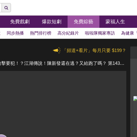
免費戲劇
爆款短劇
免費綜藝
蒙福人生
拔
同步熱播
熱門排行榜
高分紀錄片
啦啦隊獨家專訪
為健康
「頻道+看片」每月只要 $199？
殺警惡龍！鄉下孩子怎會變成殺人不眨眼的槍擊要犯！？江湖傳說！陳新發還在逃？又給跑了嗎？ 第1437集