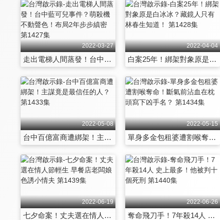
2022-03-27
2022-04-04
走出電梯人間蒸發！台中藍可兒事件？萌殺機不動聲色！布局2年步步縝密 第1427集
白案25年！綁架對象原是白冰冰？藏鏡人只有林春生知道！ 第1428集
2022-05-08
2022-05-15
台中百億富商遭綁架！主謀竟是最信任的人？ 第1433集
單身多金包租婆遭割喉奪命！斷氣前沾血在枕頭寫下凶手名？ 第1434集
2022-06-19
2022-06-26
七夕命案！丈夫選在情人節輕生 早餐店老闆娘色誘小情夫 第1439集
奪命飛刀手！7年殺14人 史上最多！他被判十個死刑 第1440集