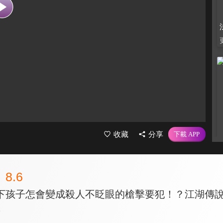
收藏
分享
8.6
下孩子怎會變成殺人不眨眼的槍擊要犯！？江湖傳
集