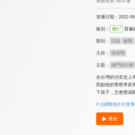
更新至第 1613 集
首播日期：
2022-06
級別：
普遍
類別：
訪談
新聞
主持：
洪培翔
主題：
熱門排行榜
在台灣的治安史上
照顧他的警察李富
下孩子，怎會變成
# 法網恢恢
# 社會
播放