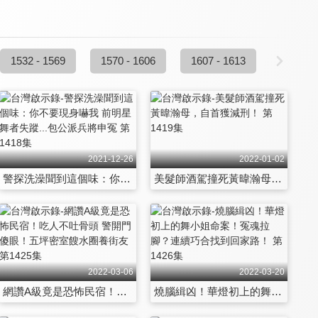
1532 - 1569
1570 - 1606
1607 - 1613
2021-12-26
2022-01-02
警探洗澡聞到這個味：你不要現身嚇我 前明星舞者失蹤...包公派兵將申冤 第1418集
美髮師酒駕撞死黃暐瀚母，自首獲減刑！ 第1419集
2022-03-06
2022-03-20
網讚A級竟是恐怖民宿！吃人不吐骨頭 警開門傻眼！五坪密室餿水圈養街友 第1425集
燒腦緝凶！華燈初上的舞小姐命案！冤魂拉腳？連續巧合找到回家路！ 第1426集