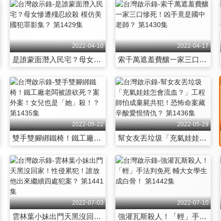
2022-04-10
2022-04-17
是誰蒙面潛入民宅？母女慘遭殘忍絞殺 模仿美國犯罪影集？ 第1429集
索千萬遮羞費釀一家三口慘死！凶手竟是國中老師？ 第1430集
2022-05-22
2022-05-29
雙手雙腳綁鐵椅！鐵工廠老闆被誰砍死？案外案！女兒也是「她」殺！？ 第1435集
幫女友丟垃圾「充氣娃娃怎會流血？」工程師怕成棄屍共犯！恐怖命案藏辛酸愛恨情仇？ 第1436集
2022-07-03
2022-07-10
雲林葉小妹出門天黑沒回家！性侵累犯！誰放他出來繼續四處犯案？ 第1441集
強灌瓦斯殺人！「輕」手法判免死 輔大女學生成白骨！ 第1442集