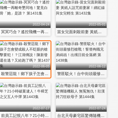
2022-04-24
2022-05-01
冥冥巧合？遙控飛機一再離奇墜同地！驚見白骨「她」是誰？ 第1431集
當女兒面刺殺前妻 黃紙人詛咒前妻家！綁紅線與女兒輕生 第1432集
2022-06-05
2022-06-12
殺警惡龍！鄉下孩子怎會變成殺人不眨眼的槍擊要犯！？江湖傳說！陳新發還在逃？又給跑了嗎？ 第1437集
警匪駁火！台中街頭最慘烈槍戰！誓替殉職兄弟緝凶！出殯日前全落網 第1438集
2022-07-17
2022-07-24
前員工記恨八年？21小時破案逮人！牛樟芝之父五人中彈 第1443集
台北天母豪宅區驚傳隨機殺人 無冤無仇！壯漢持刀狂砍母子 第1444集