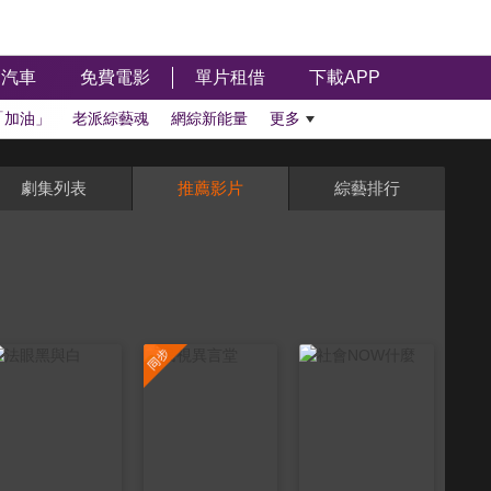
汽車
免費電影
單片租借
下載APP
「加油」
老派綜藝魂
網綜新能量
更多
劇集列表
推薦影片
綜藝排行