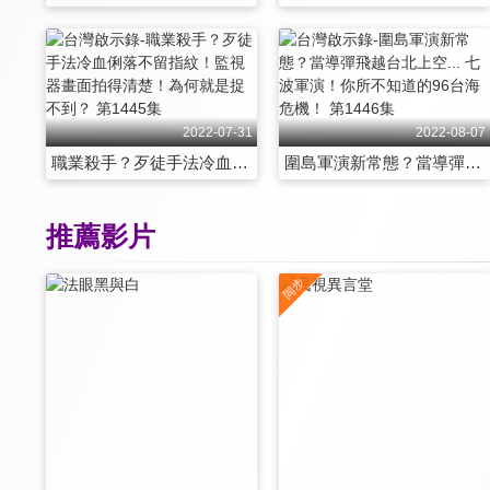
2022-07-31
2022-08-07
職業殺手？歹徒手法冷血俐落不留指紋！監視器畫面拍得清楚！為何就是捉不到？ 第1445集
圍島軍演新常態？當導彈飛越台北上空... 七波軍演！你所不知道的96台海危機！ 第1446集
推薦影片