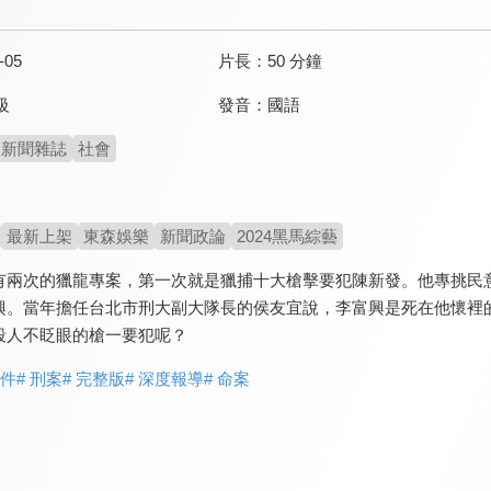
-05
片長：
50 分鐘
發音：
國語
級
新聞雜誌
社會
最新上架
東森娛樂
新聞政論
2024黑馬綜藝
有兩次的獵龍專案，第一次就是獵捕十大槍擊要犯陳新發。他專挑民
興。當年擔任台北市刑大副大隊長的侯友宜說，李富興是死在他懷裡
殺人不眨眼的槍一要犯呢？
事件
# 刑案
# 完整版
# 深度報導
# 命案