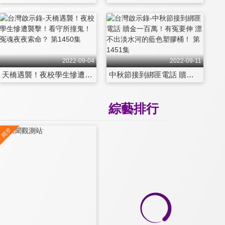
2022-09-04
2022-09-11
天橋遇襲！夜校學生慘遭襲擊！看守所撞鬼！冤魂夜夜索命？ 第1450集
中秋節接到綁匪電話 贖金一百萬！有冤要伸 漂不出淡水河的藍色塑膠桶！ 第1451集
綜藝排行