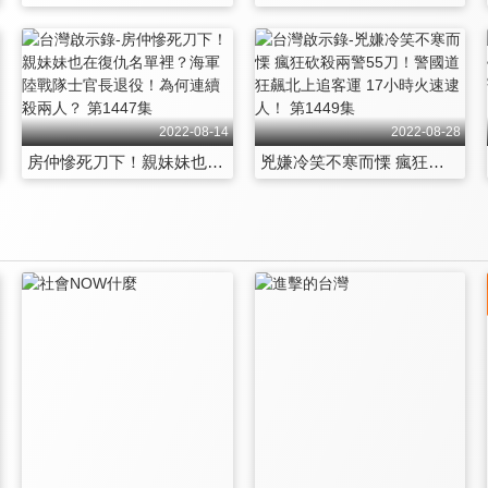
2022-08-14
2022-08-28
房仲慘死刀下！親妹妹也在復仇名單裡？海軍陸戰隊士官長退役！為何連續殺兩人？ 第1447集
兇嫌冷笑不寒而慄 瘋狂砍殺兩警55刀！警國道狂飆北上追客運 17小時火速逮人！ 第1449集