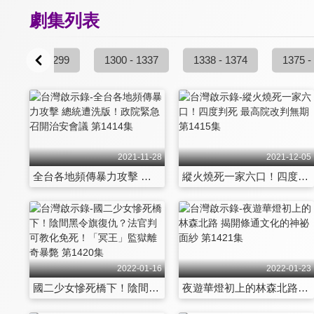
劇集列表
1257 - 1299
1300 - 1337
1338 - 1374
1375 -
2021-11-28
2021-12-05
全台各地頻傳暴力攻擊 總統遭洗版！政院緊急召開治安會議 第1414集
縱火燒死一家六口！四度判死 最高院改判無期 第1415集
2022-01-16
2022-01-23
國二少女慘死橋下！陰間黑令旗復仇？法官判可教化免死！「冥王」監獄離奇暴斃 第1420集
夜遊華燈初上的林森北路 揭開條通文化的神祕面紗 第1421集