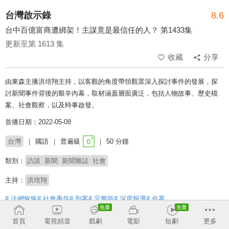
台灣啟示錄
8.6
台中百億富商遭綁架！主謀竟是最信任的人？ 第1433集
更新至第 1613 集
收藏
分享
由東森主播洪培翔主持，以客觀的角度帶領觀眾深入探討事件的發展，探
討新聞事件背後的艱辛內幕，取材涵蓋層面廣泛，包括人物故事、歷史檔
案、社會觀察，以及時事啟發。
首播日期：2022-05-08
台灣
國語
普遍級
50 分鐘
類別：
訪談
新聞
新聞雜誌
社會
主持：
洪培翔
# 法網恢恢
# 社會事件
# 刑案
# 完整版
# 深度報導
# 命案
首頁
電視頻道
戲劇
電影
短劇
更多
收回