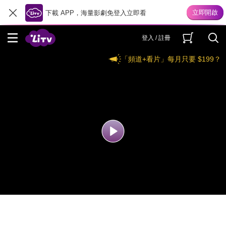
下載 APP，海量影劇免登入立即看
登入 / 註冊
「頻道+看片」每月只要 $199？