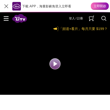
下載 APP，海量影劇免登入立即看
登入 / 註冊
「頻道+看片」每月只要 $199？