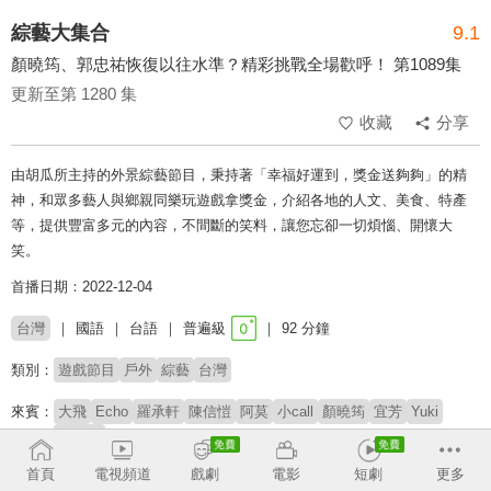
綜藝大集合
9.1
顏曉筠、郭忠祐恢復以往水準？精彩挑戰全場歡呼！ 第1089集
更新至第 1280 集
收藏
分享
由胡瓜所主持的外景綜藝節目，秉持著「幸福好運到，獎金送夠夠」的精
神，和眾多藝人與鄉親同樂玩遊戲拿獎金，介紹各地的人文、美食、特產
等，提供豐富多元的內容，不間斷的笑料，讓您忘卻一切煩惱、開懷大
笑。
首播日期：2022-12-04
台灣
國語
台語
普遍級
92 分鐘
類別：
遊戲節目
戶外
綜藝
台灣
來賓：
大飛
Echo
羅承軒
陳信愷
阿莫
小call
顏曉筠
宜芳
Yuki
艾莉莎
首頁
電視頻道
戲劇
電影
短劇
更多
主持：
胡瓜
阿翔
籃籃
郭忠祐
張家瑋