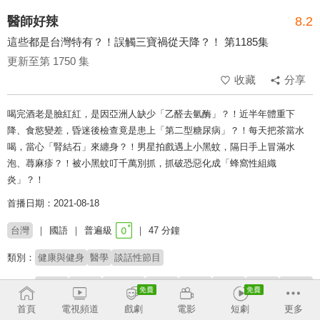
醫師好辣
8.2
這些都是台灣特有？！誤觸三寶禍從天降？！ 第1185集
更新至第 1750 集
收藏
分享
喝完酒老是臉紅紅，是因亞洲人缺少「乙醛去氫酶」？！近半年體重下
降、食慾變差，昏迷後檢查竟是患上「第二型糖尿病」？！每天把茶當水
喝，當心「腎結石」來纏身？！男星拍戲遇上小黑蚊，隔日手上冒滿水
泡、蕁麻疹？！被小黑蚊叮千萬別抓，抓破恐惡化成「蜂窩性組織
炎」？！
首播日期：2021-08-18
台灣
國語
普遍級
47 分鐘
類別：
健康與健身
醫學
談話性節目
來賓：
梁赫群
焦曼婷
嘉諾媽媽
陳榮堅
陳俊宇
蔡逸姍
蕭慕琦
高偉棠
夏宇童
首頁
電視頻道
戲劇
電影
短劇
更多