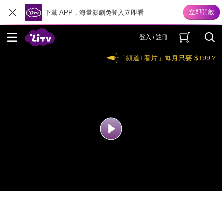
下載 APP，海量影劇免登入立即看
登入 / 註冊
「頻道+看片」每月只要 $199？