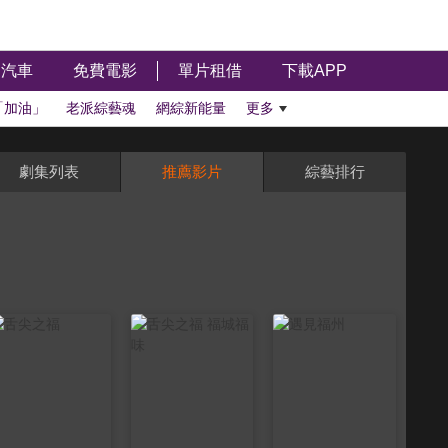
汽車
免費電影
單片租借
下載APP
「加油」
老派綜藝魂
網綜新能量
更多
劇集列表
推薦影片
綜藝排行