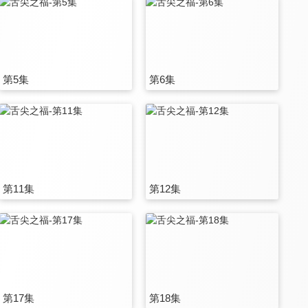
第5集
第6集
第11集
第12集
第17集
第18集