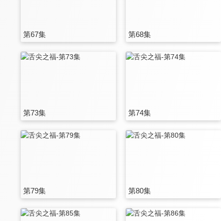
第67集
第68集
第73集
第74集
第79集
第80集