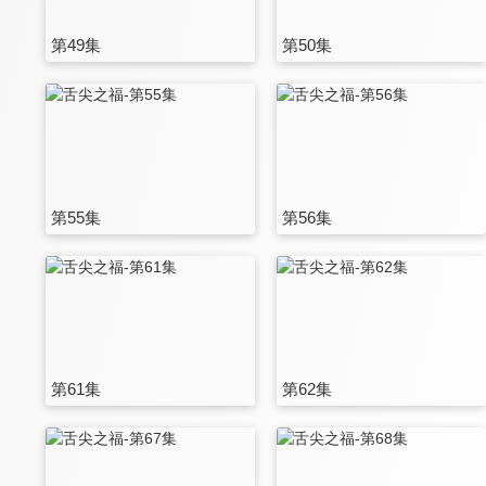
第49集
第50集
第55集
第56集
第61集
第62集