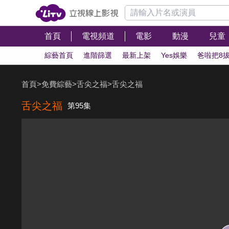
首頁
電視頻道
電影
動漫
兒童
綜藝首頁
進階篩選
最新上架
Yes娛樂
爸啦把8
首頁
>
免費綜藝
>
舌尖之福
>
舌尖之福
舌尖之福
第95集