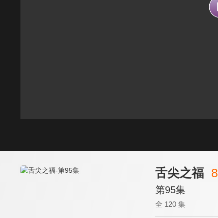
舌尖之福
8
第95集
全 120 集