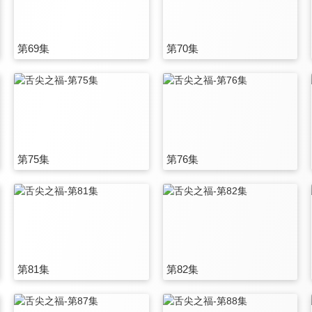
第69集
第70集
第75集
第76集
第81集
第82集