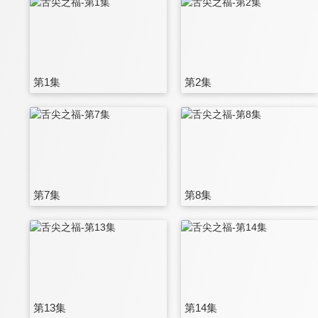
第1集
第2集
第7集
第8集
第13集
第14集