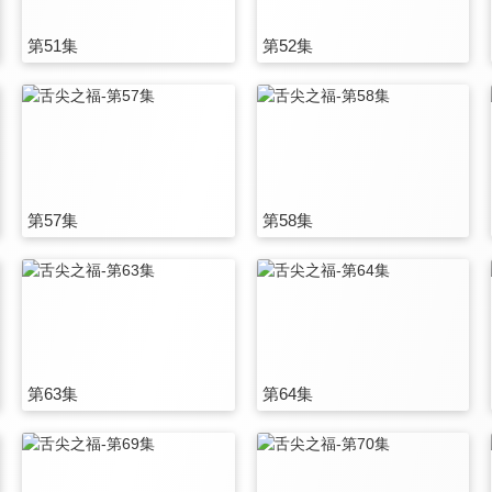
第51集
第52集
第57集
第58集
第63集
第64集