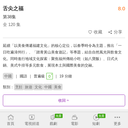
舌尖之福
8.0
第38集
全 120 集
收藏
分享
延續「以美食傳遞福建文化」的核心定位，以春季時令為主題，推出「一
日吃遍漳州行」、「踏青黃山美食遊記」等專題，結合自然風光與飲食文
化。同時進行地域文化探索：聚焦福州傳統小吃（如八寶飯）、日式火
鍋、美式牛排等多元飲食，展現本土與國際美食的交融。
中國
國語
普遍級
19 分鐘
類別：
烹飪
旅遊
文化
中國
美食
收回
劇集列表
正序
首頁
電視頻道
戲劇
電影
短劇
更多