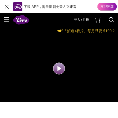
下載 APP，海量影劇免登入立即看
登入 / 註冊
「頻道+看片」每月只要 $199？