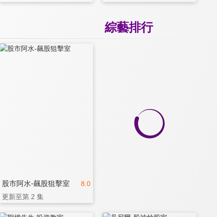
綜藝排行
股市阿水-飆股狙擊室
8.0
更新至第 2 集