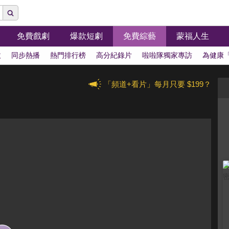
免費戲劇
爆款短劇
免費綜藝
蒙福人生
拔
同步熱播
熱門排行榜
高分紀錄片
啦啦隊獨家專訪
為健康
「頻道+看片」每月只要 $199？