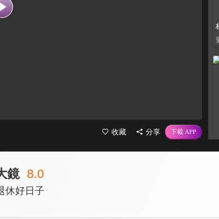
收藏
分享
大鏡
8.0
退休好日子