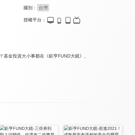
國別：
台灣
授權平台：
籌碼K線投資教室
蔡司投資教室
均線海撈大作戰
8.0
8.0
8.0
更新至第 15 集
更新至第 5 集
更新至第 10 集
？基金投資大小事都在《鉅亨FUND大鏡》。
期權先生 投資教室
丹尼爾-股神炒股室
輕鬆學理財
8.0
8.0
8.0
更新至第 2 集
更新至第 12 集
更新至第 35 集