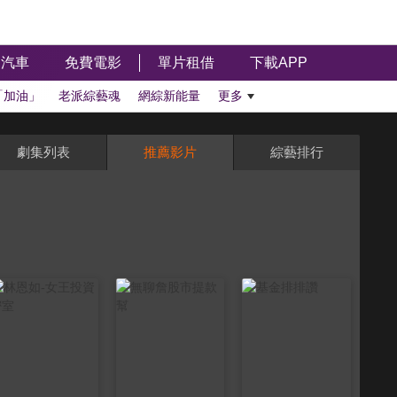
汽車
免費電影
單片租借
下載APP
「加油」
老派綜藝魂
網綜新能量
更多
劇集列表
推薦影片
綜藝排行