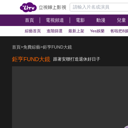
首頁
電視頻道
電影
動漫
兒童
綜藝首頁
進階篩選
最新上架
Yes娛樂
爸啦把8
首頁
>
免費綜藝
>
鉅亨FUND大鏡
鉅亨FUND大鏡
跟著安聯打造退休好日子