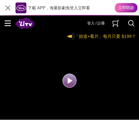
下載 APP，海量影劇免登入立即看
登入 / 註冊
「頻道+看片」每月只要 $199？