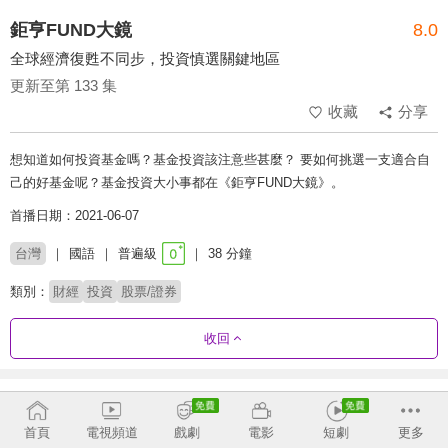
鉅亨FUND大鏡
8.0
全球經濟復甦不同步，投資慎選關鍵地區
更新至第 133 集
收藏
分享
想知道如何投資基金嗎？基金投資該注意些甚麼？ 要如何挑選一支適合自
己的好基金呢？基金投資大小事都在《鉅亨FUND大鏡》。
首播日期：2021-06-07
台灣
國語
普遍級
38 分鐘
類別：
財經
投資
股票/證券
收回
劇集列表
反序
首頁
電視頻道
戲劇
電影
短劇
更多
109 - 133
73 - 108
37 - 72
1 - 36