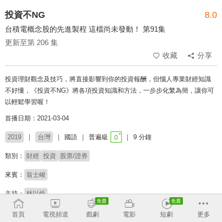
投資不NG
8.0
台積電概念股的先進製程 這檔尚未發動！ 第91集
更新至第 206 集
收藏
分享
投資理財觀念及技巧，將直接影響到你的投資報酬，但惱人專業財經知識
不好懂，《投資不NG》將各項投資知識和方法，一步步化繁為簡，讓你可
以輕鬆學習喔！
首播日期：2021-03-04
2019
台灣
國語
普遍級
9 分鐘
類別：
財經
投資
股票/證券
來賓：
翁士峻
主持：
林以炘
首頁
電視頻道
戲劇
電影
短劇
更多
收回