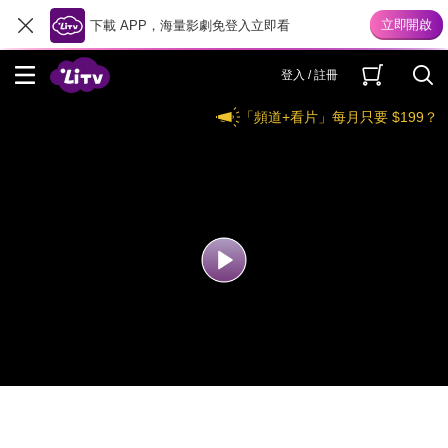
下載 APP，海量影劇免登入立即看
登入 / 註冊
「頻道+看片」每月只要 $199？