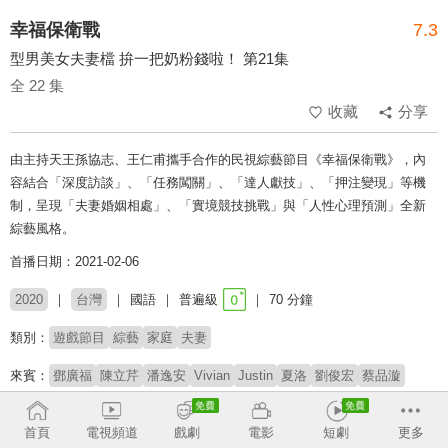
幸福保衛戰
7.3
型男美女夫妻檔 拚一把奶粉錢啦！ 第21集
全 22 集
收藏
分享
由主持天王孫協志、王仁甫攜手合作的民視綜藝節目《幸福保衛戰》，內
容結合「深度訪談」、「任務闖關」、「達人獻技」、「押注變現」等機
制，呈現「夫妻婚姻相處」、「實境競技挑戰」與「人性心理預測」全新
綜藝風格。
首播日期：2021-02-06
2020
台灣
國語
普遍級
70 分鐘
類別：
遊戲節目
綜藝
家庭
夫妻
來賓：
鄧廣福
陳立芹
潘逸安
Vivian
Justin
夏洛
劉俊宏
蔡品漩
主持：
王仁甫
孫協志
首頁
電視頻道
戲劇
電影
短劇
更多