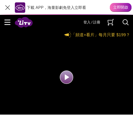
下載 APP，海量影劇免登入立即看
登入 / 註冊
「頻道+看片」每月只要 $199？