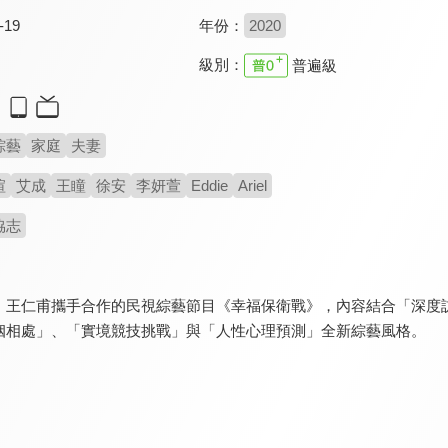
-19
年份：
2020
級別：
普遍級
綜藝
家庭
夫妻
瑄
艾成
王瞳
徐安
李妍萱
Eddie
Ariel
協志
、王仁甫攜手合作的民視綜藝節目《幸福保衛戰》，內容結合「深度
姻相處」、「實境競技挑戰」與「人性心理預測」全新綜藝風格。