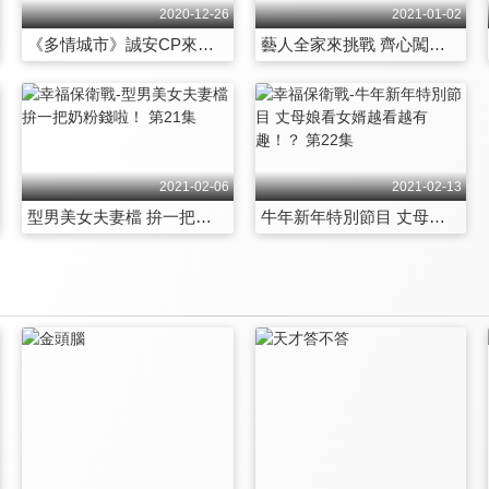
2020-12-26
2021-01-02
《多情城市》誠安CP來挑戰 李又汝竟大暴怒？ 第15集
藝人全家來挑戰 齊心闖關拿獎金！ 第16集
2021-02-06
2021-02-13
型男美女夫妻檔 拚一把奶粉錢啦！ 第21集
牛年新年特別節目 丈母娘看女婿越看越有趣！？ 第22集