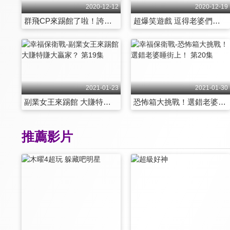
2020-12-12
2020-12-19
群飛CP來踢館了啦！誇下海口最強CP？ 第13集
超爆笑遊戲 逗得老婆們笑開懷 第14集
2021-01-23
2021-01-30
副業女王來踢館 大賺特賺大贏家？ 第19集
恐怖箱大挑戰！選錯老婆睡街上！ 第20集
推薦影片