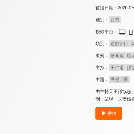
首播日期：
2020-09
國別：
台灣
授權平台：
類別：
遊戲節目
來賓：
哈孝遠
瑄
主持：
王仁甫
孫
主題：
民視四季
由主持天王孫協志
制，呈現「夫妻婚
播放