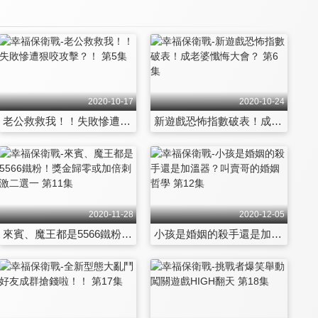
2020-10-17
2020-10-24
老公救救我！！失敗慘遭狠咬攻擊？！ 第5集
新遊戲恐怖指數破表！成老婆懺悔大會？ 第6集
2020-11-28
2020-12-05
來賓、魔王都是5566鐵粉！獎金歸零或加倍刺激二選一 第11集
小孩是婚姻的殺手還是加溫器？叫賣哥的婚姻哲學 第12集