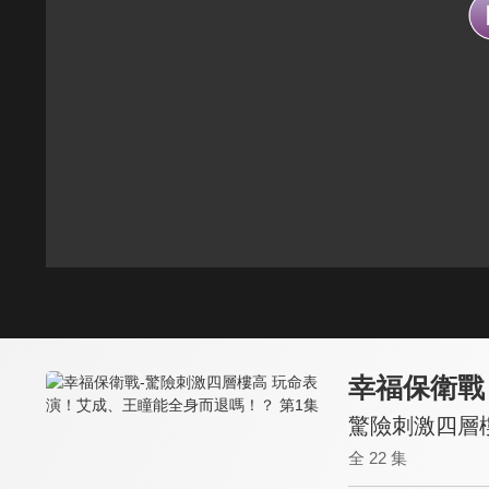
幸福保衛戰
驚險刺激四層
全 22 集