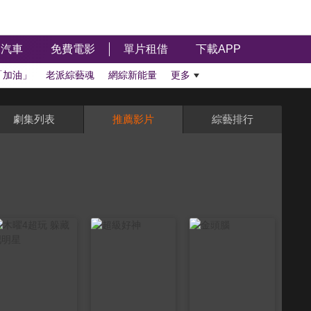
汽車
免費電影
單片租借
下載APP
「加油」
老派綜藝魂
網綜新能量
更多
劇集列表
推薦影片
綜藝排行