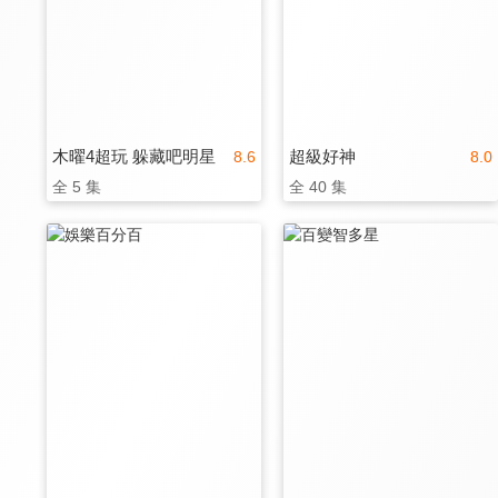
木曜4超玩 躲藏吧明星
超級好神
8.6
8.0
全 5 集
全 40 集