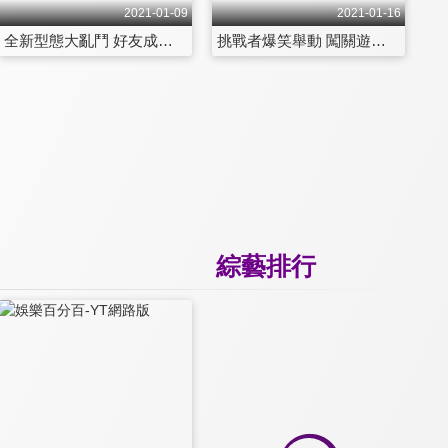
2021-01-09
2021-01-16
全新型態大亂鬥 好友成群搶錢啦！！ 第17集
挑戰者爆笑舉動 闖關遊戲HIGH翻天 第18集
綜藝排行