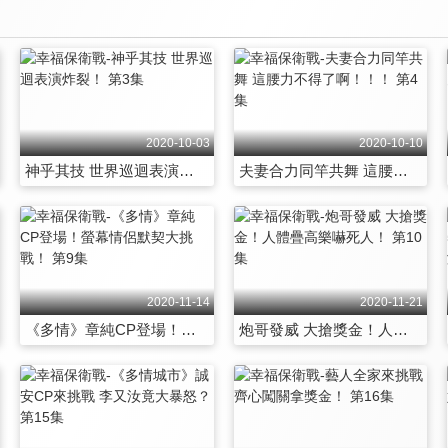
2020-10-03
2020-10-10
神乎其技 世界巡迴表演炸裂！ 第3集
夫妻合力同竿共舞 這腰力不得了啊！！！ 第4集
2020-11-14
2020-11-21
《多情》章純CP登場！螢幕情侶默契大挑戰！ 第9集
炮哥發威 大搶獎金！人體疊高樂嚇死人！ 第10集