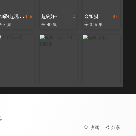
木曜4超玩 躲藏吧明星
超級好神
金頭腦
8.6
8.0
8.0
全 5 集
全 40 集
全 325 集
天才答不答
娛樂百分百-YT網路版
娛樂百分百
8.2
8.3
8.3
更新至第 80 集
更新至第 32 集
更新至第 462 集
集
收藏
分享