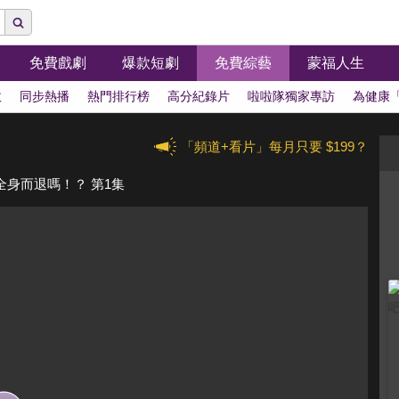
免費戲劇
爆款短劇
免費綜藝
蒙福人生
拔
同步熱播
熱門排行榜
高分紀錄片
啦啦隊獨家專訪
為健康
「頻道+看片」每月只要 $199？
身而退嗎！？ 第1集