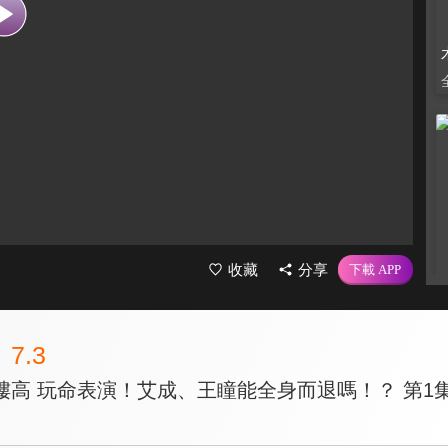
收藏
分享
7.3
樓高 玩命表演！艾成、王瞳能全身而退嗎！？ 第1