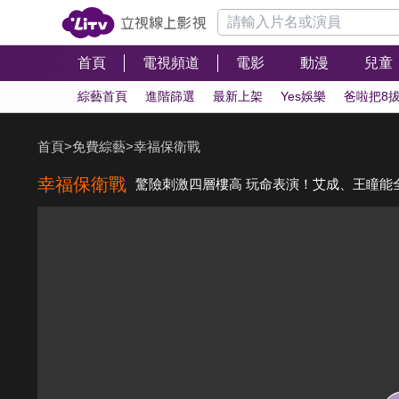
首頁
電視頻道
電影
動漫
兒童
綜藝首頁
進階篩選
最新上架
Yes娛樂
爸啦把8
首頁
>
免費綜藝
>
幸福保衛戰
幸福保衛戰
驚險刺激四層樓高 玩命表演！艾成、王瞳能全