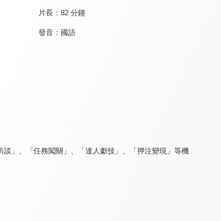
片長：
82 分鐘
發音：
國語
百變智多星
綜藝大集合
超級同學會
8.3
9.1
7.2
更新至第 150 集
更新至第 1280 集
全 65 集
訪談」、「任務闖關」、「達人獻技」、「押注變現」等機
名模出任務
Money Money 麥克瘋
天才衝衝衝
6.8
8.3
9.3
全 52 集
更新至第 30 集
更新至第 1028 集