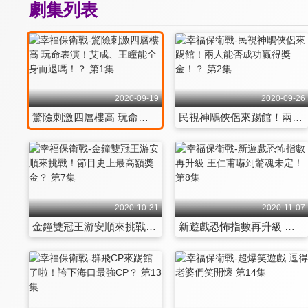
劇集列表
2020-09-19
2020-09-26
驚險刺激四層樓高 玩命表演！艾成、王瞳能全身而退嗎！？ 第1集
民視神鵰俠侶來踢館！兩人能否成功贏得獎金！？ 第2集
2020-10-31
2020-11-07
金鐘雙冠王游安順來挑戰！節目史上最高額獎金？ 第7集
新遊戲恐怖指數再升級 王仁甫嚇到驚魂未定！ 第8集