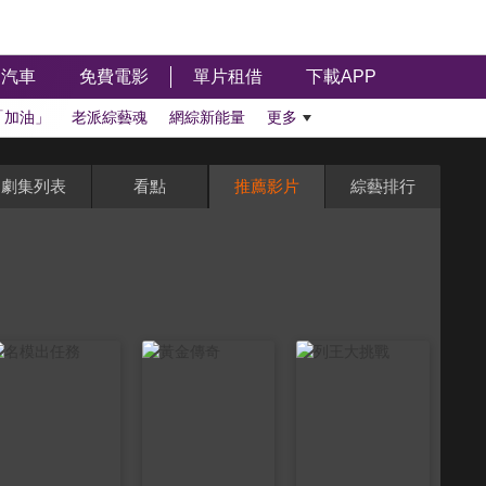
汽車
免費電影
單片租借
下載APP
「加油」
老派綜藝魂
網綜新能量
更多
劇集列表
看點
推薦影片
綜藝排行