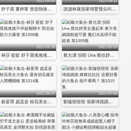
2021-04-04
2021-04-11
舒子晨 董梓甯 曾甜熱辣勁舞 籃籃倒立破氣球出奇招 第1002集
誰讓林襄張家瑋驚聲尖叫！？超猛郭忠祐 讓胡瓜獎金失守！ 第1003集
2021-05-16
2021-05-23
林莎 籃籃 舒子晨搖搖搖不停超難關卡 郭忠祐肌力大爆發 第1008集
蔡允潔 倪暄 Una 蔡欣妤美女盪起來 東方美媚踢館超可愛 魔幻水晶球不能錯過 第1009集
2021-06-27
2021-07-04
蘇晏霈 趙孟姿 校花美女大集合 還有胡瓜爆笑人體機關槍 第1014集
劉璇咬咬咬 張家瑋跳跳跳 粿粿拉拉拉 這麼好看的大集合 能不看嗎？ 第1015集