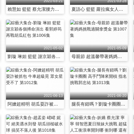
2021-03-21
2021-03-28
賴慧如 籃籃 蔡允潔腰力全開 賭神、食神、擠眉弄眼 經典重現 第1000集
夏語心 籃籃 蘿拉瘋女人大集合 胡瓜流流舞鬼滅也瘋狂 第1001集
2021-05-02
2021-05-09
劉璇 琳妲 籃籃 謝京穎各個搏命演出 看郭婷筠再戰胡瓜紅包 第1006集
母親節 超溫馨帶著媽媽挑戰過關拿獎金 第1007集
2021-06-13
2021-06-20
阿嬤超精明 胡瓜耍詐被抓包 牛車超級晃 眾女星受不了 第1012集
腿長有錯嗎？劉璇卡圈圈 高手鬥陣來開槓 指名挑戰郭忠祐 第1013集