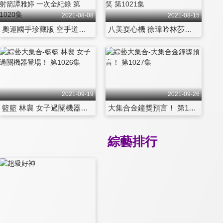
2021-08-08
2021-08-15
奧運國手珍藏版 空手道文姿云 柔道楊勇緯 舉重高展宏 桌球鄭先知 田徑謝喜恩 射箭譚雅婷 一次全紀錄 第1020集
八美耍心機 徐瑋吟林莎裝無辜成績超驚人帽子戲法 小嫻金剛指揮艇組合超爆笑 第1021集
2021-09-19
2021-09-26
籃籃 林襄 女子過關機器登場！ 第1026集
大集合金鐘獎預言！ 第1027集
綜藝排行