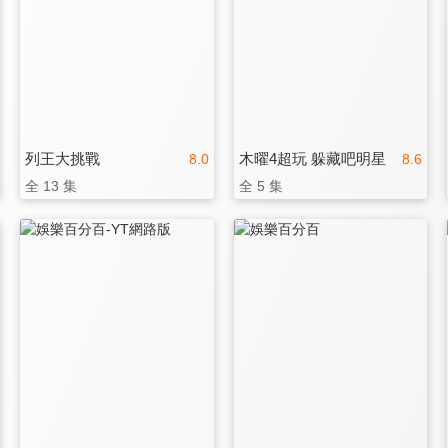
列王大挑戰
木曜4超玩 躲藏吧明星
8.0
8.6
全 13 集
全 5 集