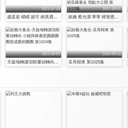
2021-07-25
2021-08-01
趙孟姿 峮峮 妮可 絕美遇水則發 胡瓜頭槌破水球 搞笑不落人後 第1018集
妖嬌 蔡允潔 寧寧 韓智恩夏日辣妹大挑戰 超猛人工衝浪車開到哪 衝到哪 還有胡瓜橫著走 弱點大公開 第1019集
2021-09-05
2021-09-12
天旋地轉讓倪暄暈頭轉向 小鐘與林襄把圓圓圈圈當成愛的圈圈 第1024集
瓜哥歸來 第1025集