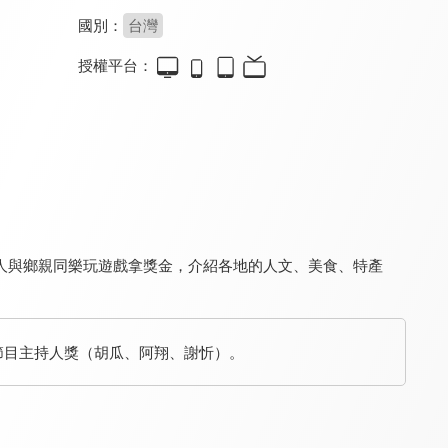
國別：
台灣
授權平台：
天才答不答
娛樂百分百-YT網路版
娛樂百分百
8.2
8.3
8.3
更新至第 80 集
更新至第 32 集
更新至第 462 集
人與鄉親同樂玩遊戲拿獎金，介紹各地的人文、美食、特產
百變智多星
超級同學會
Money Money 麥克瘋
 綜藝節目主持人獎（胡瓜、阿翔、謝忻）。
8.3
7.2
8.3
更新至第 150 集
全 65 集
更新至第 30 集