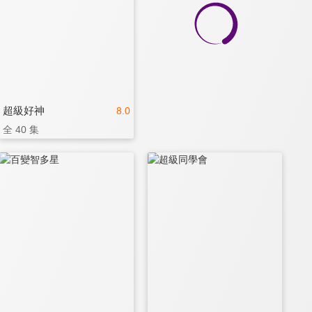
超級好神
8.0
全 40 集