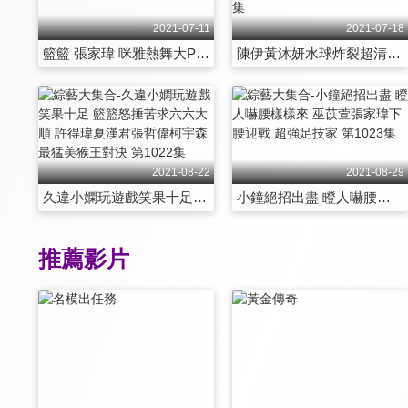
2021-07-11
2021-07-18
籃籃 張家瑋 咪雅熱舞大PK 獨家正港濕背秀大放送！ 第1016集
陳伊黃沐妍水球炸裂超清涼 巫苡萱跳跳跳 張文綺追追追讓人臉紅心跳 第1017集
2021-08-22
2021-08-29
久違小嫻玩遊戲笑果十足 籃籃怒捶苦求六六大順 許得瑋夏漢君張哲偉柯宇森 最猛美猴王對決 第1022集
小鐘絕招出盡 瞪人嚇腰樣樣來 巫苡萱張家瑋下腰迎戰 超強足技家 第1023集
推薦影片