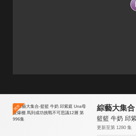
綜藝大集合
籃籃 牛奶 邱
更新至第 1280 集