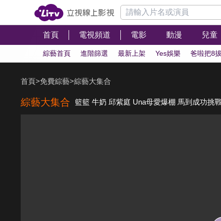
首頁
電視頻道
電影
動漫
兒童
綜藝首頁
進階篩選
最新上架
Yes娛樂
爸啦把8
首頁
>
免費綜藝
>
綜藝大集合
綜藝大集合
籃籃 牛奶 邱紫庭 Una母愛爆棚 馬到成功挑戰