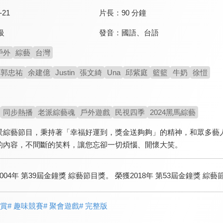
-21
片長：
90 分鐘
發音：
國語
、
台語
級
戶外
綜藝
台灣
郭忠祐
余建億
Justin
張文綺
Una
邱紫庭
籃籃
牛奶
徐愷
同步熱播
老派綜藝魂
戶外遊戲
民視四季
2024黑馬綜藝
景綜藝節目，秉持著「幸福好運到，獎金送夠夠」的精神，和眾多藝
的內容，不間斷的笑料，讓您忘卻一切煩惱、開懷大笑。
004年 第39屆金鐘獎 綜藝節目獎。 榮獲2018年 第53屆金鐘獎
觀賞
# 趣味競賽
# 聚會遊戲
# 完整版