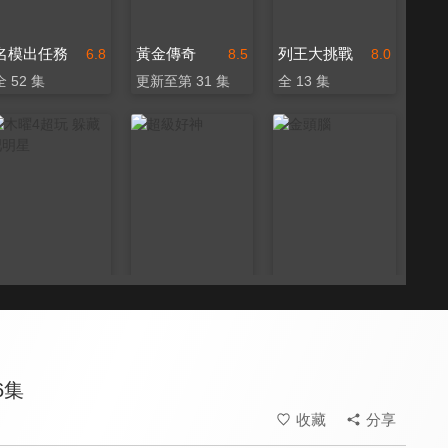
名模出任務
黃金傳奇
列王大挑戰
6.8
8.5
8.0
全 52 集
更新至第 31 集
全 13 集
木曜4超玩 躲藏吧明星
超級好神
金頭腦
8.6
8.0
8.0
全 5 集
全 40 集
全 325 集
6集
收藏
分享