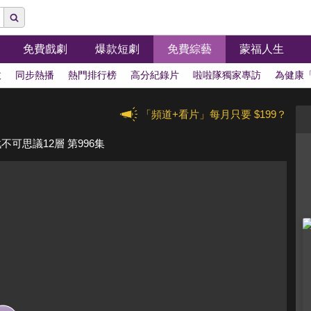
免費戲劇
爆款短劇
免費綜藝
蒙福人生
拔
同步熱播
熱門排行榜
高分紀錄片
啦啦隊獨家專訪
為健康
「頻道+看片」每月只要 $199？
不可思議12層 第996集