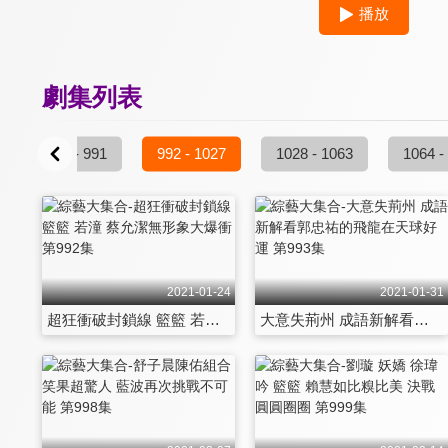
播放
劇集列表
956 - 991
992 - 1027
1028 - 1063
1064 -
2021-01-24
2021-01-31
超狂衝破封鎖線 籃籃 若潼 蔡允潔無形象大爆衝 第992集
大意失荊州 成語新解看郭忠祐的飛龍在天球好運 第993集