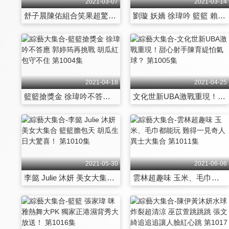
2021-03-07
2021-03-14
舒子晨陳佑組合笑果超驚人 藍波再次挑戰不可能 第998集
劉璇 妖嬌 徐瑋吟 籃籃 賴慧如比糗比美 決戰圓圓圈圈 第999集
2021-04-18
2021-04-25
籃籃搶獎金 徐瑋吟不答應 郭婷筠再挑戰 胡瓜紅包守不住 第1004集
文化世新UBA激戰重現！甜心射手陳育緹怕氣球？ 第1005集
2021-05-30
2021-06-06
李懿 Julie 沐妍 美女大集合 籃籃膽包天 胡瓜生日大驚喜！ 第1010集
雲林超趣味 玉米、毛巾都能玩 難得一見奇人異士大集合 第1011集