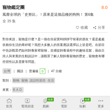
寵物鑑定團
8.0
風靡全球的「史努比」！原來是這個品種的狗狗！ 第6集
全 39 集
收藏
分享
對你來說，寵物是什麼？是一個在你寂寞時靜靜守候著的朋友？還是處處
依賴你生活的牽絆呢？我想大多數人的答案應該選擇以上皆是吧。在節目
中告訴觀眾們如何飼養家裡寵物，並捕捉飼養過程中的趣味花絮，藉由主
持人與來賓的生動談話中，讓觀眾了解人類飼養寵物的歷史，寵物會有哪
些習性以及需要等問題。
台灣
國語
普遍級
47 分鐘
類別：
動物
寵物
談話性節目
生活
來賓：
B.A.D.
主持：
黃嘉千
首頁
電視頻道
戲劇
電影
短劇
更多