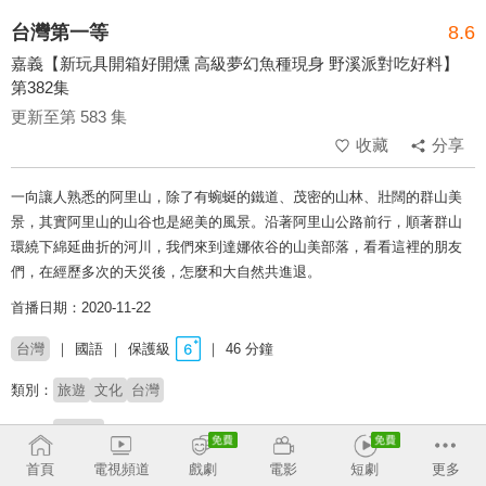
台灣第一等
8.6
嘉義【新玩具開箱好開燻 高級夢幻魚種現身 野溪派對吃好料】
第382集
更新至第 583 集
收藏
分享
一向讓人熟悉的阿里山，除了有蜿蜒的鐵道、茂密的山林、壯闊的群山美
景，其實阿里山的山谷也是絕美的風景。沿著阿里山公路前行，順著群山
環繞下綿延曲折的河川，我們來到達娜依谷的山美部落，看看這裡的朋友
們，在經歷多次的天災後，怎麼和大自然共進退。
首播日期：2020-11-22
台灣
國語
保護級
46 分鐘
類別：
旅遊
文化
台灣
主持：
竇智孔
首頁
電視頻道
戲劇
電影
短劇
更多
# 美食探索
# 玩台灣
# 旅遊實境
# 金鐘獎
# 完整版
# 上山下海
# 吃喝玩樂