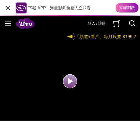
下載 APP，海量影劇免登入立即看
登入 / 註冊
「頻道+看片」每月只要 $199？