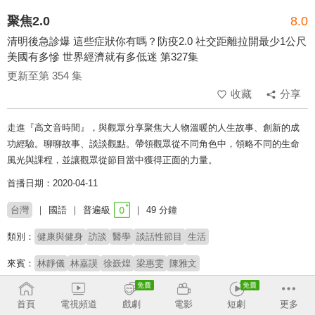
聚焦2.0
8.0
清明後急診爆 這些症狀你有嗎？防疫2.0 社交距離拉開最少1公尺
美國有多慘 世界經濟就有多低迷 第327集
更新至第 354 集
收藏
分享
走進『高文音時間』，與觀眾分享聚焦大人物溫暖的人生故事、創新的成
功經驗。聊聊故事、談談觀點。帶領觀眾從不同角色中，領略不同的生命
風光與課程，並讓觀眾從節目當中獲得正面的力量。
首播日期：2020-04-11
台灣
國語
普遍級
49 分鐘
類別：
健康與健身
訪談
醫學
談話性節目
生活
來賓：
林靜儀
林嘉謨
徐嶔煌
梁惠雯
陳雅文
主持：
高文音
首頁
電視頻道
戲劇
電影
短劇
更多