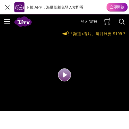
下載 APP，海量影劇免登入立即看
登入 / 註冊
「頻道+看片」每月只要 $199？