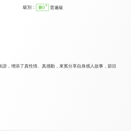
級別：
普遍級
聚焦2.0
木曜4超玩 蛙丸Bistro
木曜4超玩 下班去吃飯 第二季
8.0
8.9
9.0
更新至第 354 集
全 3 集
更新至第 12 集
詼諧，增添了真性情、真感動，來賓分享自身感人故事，節目
木曜4超玩 媽媽我來了
拜託!你煮廚
社會NOW什麼
9.0
8.1
8.5
全 5 集
全 17 集
更新至第 51 集