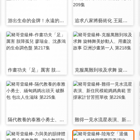
游出生命的金牌！永遠的無臂蛙王、鍋碗瓢盆點石成金術 第208集
追求八家將藝術化 王延守撒錢不手軟、風靡對岸達人夯 缺席舞團震撼人心 第209集
作畫功夫「足」厲害 肢障孤兒 廖瑞金、沈彥鴻的生命調色盤 第217集
克服萬難到埃及求舞 旋轉舞美妙動人、用畫說故事 亞洲沙畫第一人 第218集
隔代教養的泰雅小勇士、緬甸媽媽出頭天 破酥包 包出人生滋味 第225集
難得一見水流星表演、新住民模範媽媽典範 苦撐家計甘苦照單收 第226集