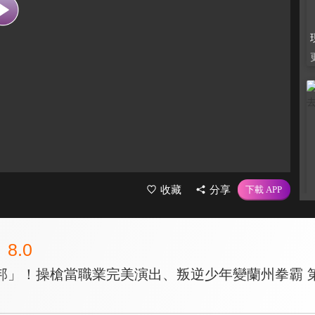
收藏
分享
8.0
邦」！操槍當職業完美演出、叛逆少年變蘭州拳霸 第