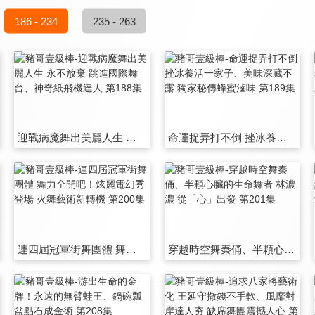
186 - 234
235 - 263
迎戰病魔舞出美麗人生 永不放棄 跳進國際舞台、神奇紙飛機達人 第188集
命運捉弄打不倒 挫冰養活一家子、美味深藏不露 獨家秘傳蜂蜜滷味 第189集
連四屆冠軍街舞團體 舞力全開吧！炫麗電幻秀登場 火舞藝術新轉機 第200集
穿越時空舞秦俑、半顆心臟的生命舞者 林濃濃 從「心」出發 第201集