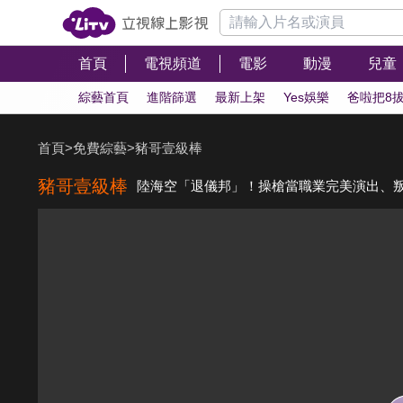
首頁
電視頻道
電影
動漫
兒童
綜藝首頁
進階篩選
最新上架
Yes娛樂
爸啦把8
首頁
>
免費綜藝
>
豬哥壹級棒
豬哥壹級棒
陸海空「退儀邦」！操槍當職業完美演出、叛逆