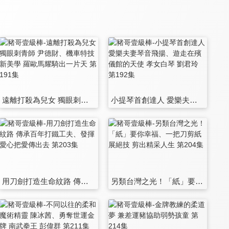
遠離打殺為兒女 獨眼刺青師 尹德財、機車特技新美學 羅歐馬耀騎出一片天 第191集
小提琴首創達人 愛樂夫妻琴音飛揚、遊走在殯儀館的天使 孝女白琴 劉君玲 第192集
用刀劍打造生命紋路 傳承百年打鐵工夫、發揮愛心把愛傳出去 第203集
另類台灣之光！「紙」要你幸福、一把刀剪紙展絕技 剪出精采人生 第204集