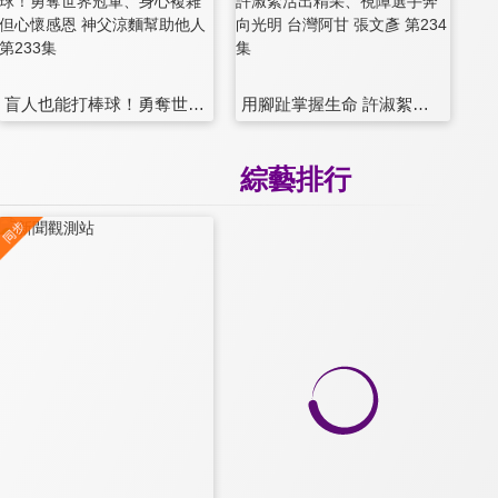
盲人也能打棒球！勇奪世界冠軍、身心複雜但心懷感恩 神父涼麵幫助他人 第233集
用腳趾掌握生命 許淑絮活出精采、視障選手奔向光明 台灣阿甘 張文彥 第234集
綜藝排行