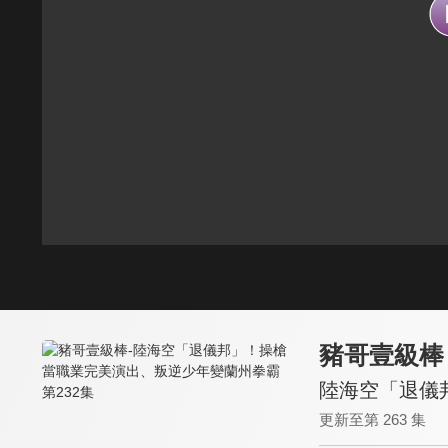
豬哥壹級棒
陸海空「退儀
更新至第 263 集