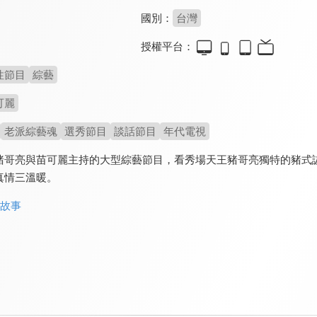
國別：
台灣
授權平台：
性節目
綜藝
可麗
老派綜藝魂
選秀節目
談話節目
年代電視
豬哥亮與苗可麗主持的大型綜藝節目，看秀場天王豬哥亮獨特的豬式
真情三溫暖。
命故事