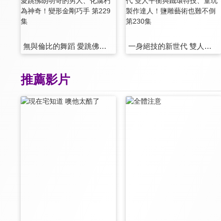
無與倫比的舞蹈 愛跳佛朗明哥的男人、化腐朽為神奇！變形金剛巧手 第229集
一身絕技的新世代 雙人平衡與鐵環特技、童玩製作達人！鹽雕藝術也難不倒 第230集
推薦影片