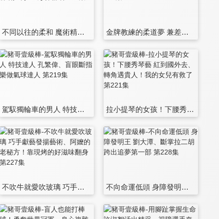
不同以往的柔和 魔術精靈 陳冰茜、勇奪世運金牌 南武拳王 彭偉群 第211集
金牌教練的柔道夢 兼差運豬協助弱勢孩童 第214集
駕馭獨輪車的男人 特技達人 孔繁偉、盲眼斷指 樂做氣球達人 第219集
拉小提琴的女孩！下腰秀琴藝 紅到國外去、轉角遇貴人！我的女兒有救了 第221集
不吹牛就愛吹玻璃 巧手獻藝發揚藝術、阿嬤的老秘方！靠現烤的好滋味翻身 第227集
不向命運低頭 身障發明王 劉大潭、斷掌拉二胡 跨出追夢第一部 第228集