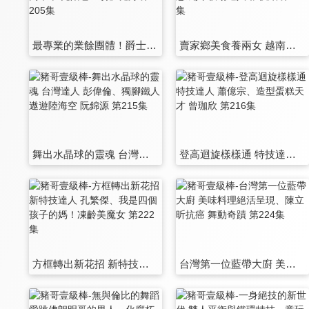
最專業的業餘團體！爵士樂隊一甲子、孝親超高單車 兒陪爸「騎」健身 第205集
賣家鄉美食養兩女 越南單親媽媽、白馬王子夢想成真 牧場達人 張俊結 第206集
舞出水晶球的靈魂 台灣達人 彭偉倫、獨腳鐵人遨遊陸海空 阮錦源 第215集
登高迴旋樣樣通 特技達人 蕭億宗、造型蛋糕天才 曾珈欣 第216集
方框轉出新花招 新特技達人 孔繁傑、我是四個孩子的媽！凍齡美魔女 第222集
台灣第一位藍帶大廚 美味料理絕活呈現、陳立昕抗癌 舞動奇蹟 第224集