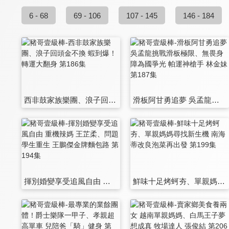
6 - 68
69 - 106
107 - 145
146 - 184
西非鼓家族樂團、浪子回頭金不換 蝦到爆！轉運大翻身 第186集
滑板阿甘勇追夢 吳孟龍挑戰滑板極限、無畏身障為國爭光 帕運神槍手 林金妹 第187集
揮別婚變享受追風自由 重機辣媽 王芷柔、問題學生重生 王鵬傑金牌麵包路 第194集
鮮味十足烤蚵夯、單親媽媽尋找新生機 南海蒂改良泡菜再出發 第199集