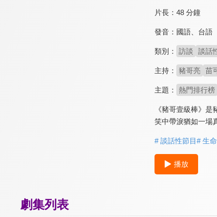
片長：
48 分鐘
發音：
國語
、
台語
類別：
訪談
談話
主持：
豬哥亮
苗
主題：
熱門排行榜
《豬哥壹級棒》是
笑中帶淚猶如一場
# 談話性節目
# 生
播放
劇集列表