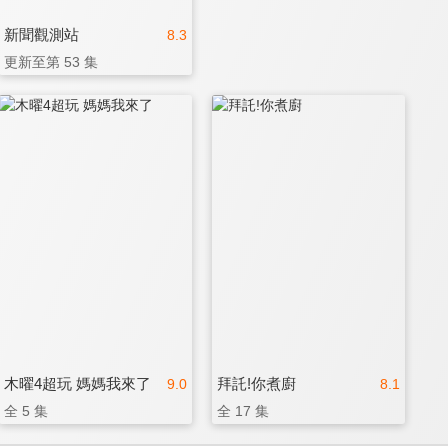
新聞觀測站
8.3
更新至第 53 集
木曜4超玩 媽媽我來了
拜託!你煮廚
9.0
8.1
全 5 集
全 17 集