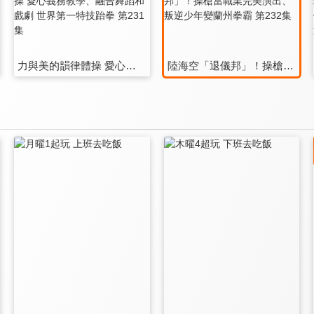
力與美的韻律體操 愛心義務教學、融合舞蹈和戲劇 世界第一特技跆拳 第231集
陸海空「退儀邦」！操槍當職業完美演出、叛逆少年變蘭州拳霸 第232集