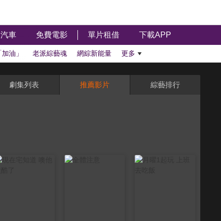
汽車
免費電影
單片租借
下載APP
「加油」
老派綜藝魂
網綜新能量
更多
劇集列表
推薦影片
綜藝排行