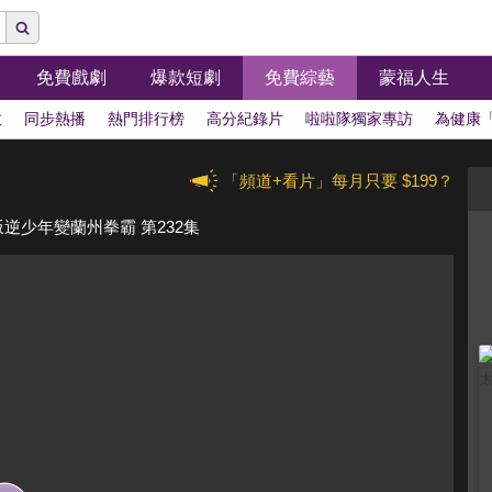
免費戲劇
爆款短劇
免費綜藝
蒙福人生
拔
同步熱播
熱門排行榜
高分紀錄片
啦啦隊獨家專訪
為健康
「頻道+看片」每月只要 $199？
少年變蘭州拳霸 第232集