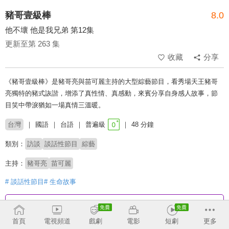
豬哥壹級棒
8.0
他不壞 他是我兄弟 第12集
更新至第 263 集
收藏
分享
《豬哥壹級棒》是豬哥亮與苗可麗主持的大型綜藝節目，看秀場天王豬哥
亮獨特的豬式詼諧，增添了真性情、真感動，來賓分享自身感人故事，節
目笑中帶淚猶如一場真情三溫暖。
台灣
國語
台語
普遍級
48 分鐘
類別：
訪談
談話性節目
綜藝
主持：
豬哥亮
苗可麗
# 談話性節目
# 生命故事
收回
首頁
電視頻道
戲劇
電影
短劇
更多