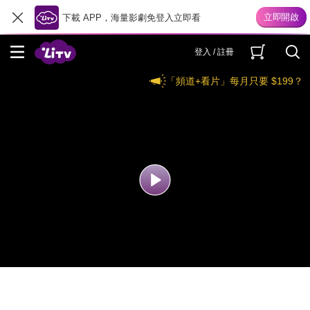
下載 APP，海量影劇免登入立即看
登入 / 註冊
「頻道+看片」每月只要 $199？