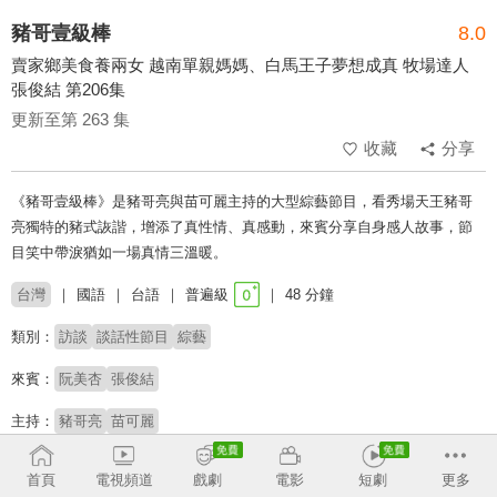
豬哥壹級棒
8.0
賣家鄉美食養兩女 越南單親媽媽、白馬王子夢想成真 牧場達人
張俊結 第206集
更新至第 263 集
收藏
分享
《豬哥壹級棒》是豬哥亮與苗可麗主持的大型綜藝節目，看秀場天王豬哥
亮獨特的豬式詼諧，增添了真性情、真感動，來賓分享自身感人故事，節
目笑中帶淚猶如一場真情三溫暖。
台灣
國語
台語
普遍級
48 分鐘
類別：
訪談
談話性節目
綜藝
來賓：
阮美杏
張俊結
主持：
豬哥亮
苗可麗
# 談話性節目
# 生命故事
首頁
電視頻道
戲劇
電影
短劇
更多