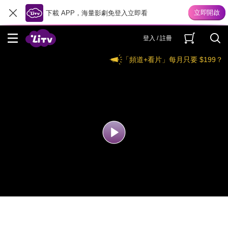
下載 APP，海量影劇免登入立即看
登入 / 註冊
「頻道+看片」每月只要 $199？