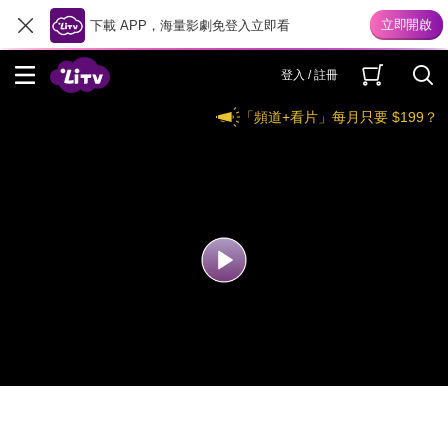
下載 APP，海量影劇免登入立即看
登入 / 註冊
「頻道+看片」每月只要 $199？