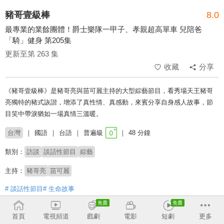
豬哥壹級棒
8.0
最專業的業餘團體！爵士樂隊一甲子、孝親超高單車 兒陪爸
「騎」健身 第205集
更新至第 263 集
收藏
分享
《豬哥壹級棒》是豬哥亮與苗可麗主持的大型綜藝節目，看秀場天王豬哥
亮獨特的豬式詼諧，增添了真性情、真感動，來賓分享自身感人故事，節
目笑中帶淚猶如一場真情三溫暖。
台灣
國語
台語
普遍級
48 分鐘
類別：
訪談
談話性節目
綜藝
主持：
豬哥亮
苗可麗
# 談話性節目
# 生命故事
收回
首頁
電視頻道
戲劇
電影
短劇
更多