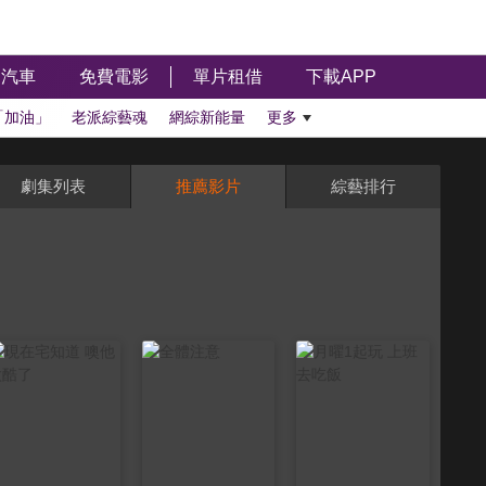
汽車
免費電影
單片租借
下載APP
「加油」
老派綜藝魂
網綜新能量
更多
劇集列表
推薦影片
綜藝排行