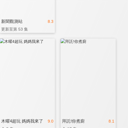
新聞觀測站
8.3
更新至第 53 集
木曜4超玩 媽媽我來了
拜託!你煮廚
9.0
8.1