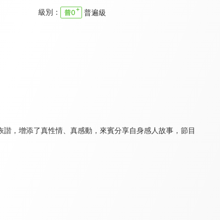
級別：
普遍級
聚焦2.0
木曜4超玩 蛙丸Bistro
木曜4超玩 下班去吃飯 第二季
8.0
8.9
9.0
更新至第 354 集
全 3 集
更新至第 12 集
詼諧，增添了真性情、真感動，來賓分享自身感人故事，節目
木曜4超玩 媽媽我來了
拜託!你煮廚
社會NOW什麼
9.0
8.1
8.5
全 5 集
全 17 集
更新至第 51 集