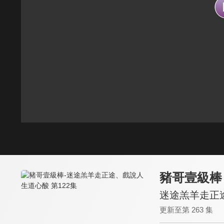
豬哥壹級棒
迷途羔羊走正途
更新至第 263 集