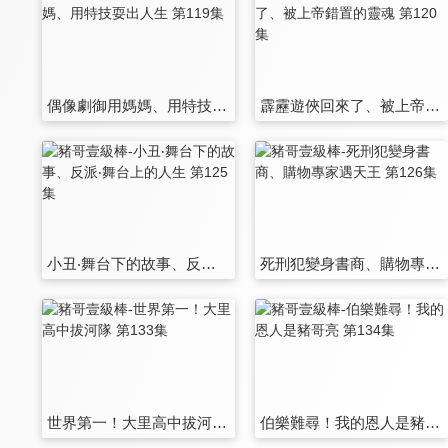
偶像劇御用媽媽、用特技耍出人生 第119集
霹靂遊俠回來了、被上帝錯置的靈魂 第120集
小丑‧舞台下的故事、反派‧舞台上的人生 第125集
死刑犯變身書商、購物專家遇天王 第126集
世界第一！大里高中拔河隊 第133集
伯樂難尋！我的恩人是豬哥亮 第134集