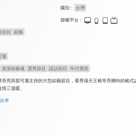
國別：
台灣
授權平台：
性節目
綜藝
可麗
老派綜藝魂
選秀節目
談話節目
年代電視
豬哥亮與苗可麗主持的大型綜藝節目，看秀場天王豬哥亮獨特的豬式
真情三溫暖。
命故事