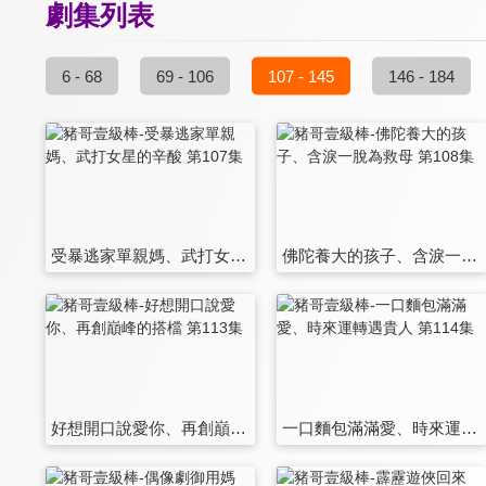
劇集列表
6 - 68
69 - 106
107 - 145
146 - 184
受暴逃家單親媽、武打女星的辛酸 第107集
佛陀養大的孩子、含淚一脫為救母 第108集
好想開口說愛你、再創巔峰的搭檔 第113集
一口麵包滿滿愛、時來運轉遇貴人 第114集