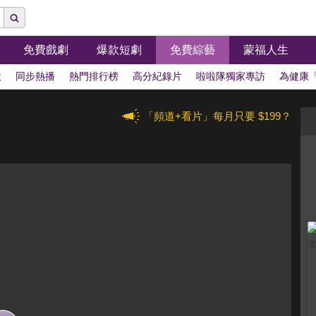
免費戲劇
爆款短劇
免費綜藝
蒙福人生
拔
同步熱播
熱門排行榜
高分紀錄片
啦啦隊獨家專訪
為健康
「頻道+看片」每月只要 $199？