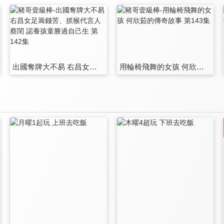
出國奪牌大不易 右昌女足籌錢苦、抓猴代言人 蔡閨 認養孩童勝過自己生 第142集
用輪椅飛舞的女孩 何欣茹的傳奇故事 第143集