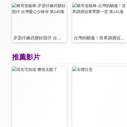
歹囝仔練武變好囝仔 台灣愛心少林寺 第140集
台灣的驕傲！世界調酒冠軍齊聚一堂 第141集
推薦影片