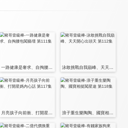
一路健康是奢求、自掏腰包闖藝壇 第111集
泳敢挑戰自我巔峰、天天開心出頭天 第112集
月亮孩子向前衝、打開星媽內心話 第117集
浪子重生樂陶陶、國寶相挺闖星途 第118集