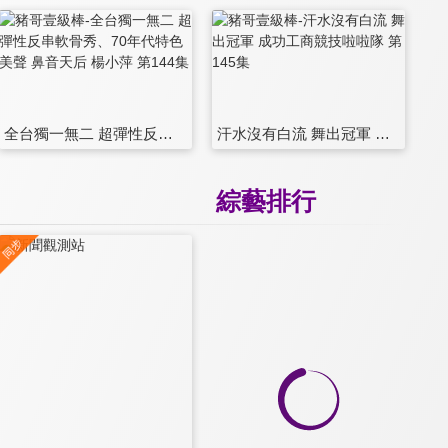
全台獨一無二 超彈性反串軟骨秀、70年代特色美聲 鼻音天后 楊小萍 第144集
汗水沒有白流 舞出冠軍 成功工商競技啦啦隊 第145集
綜藝排行