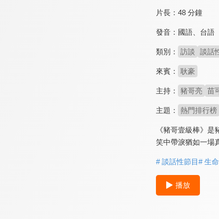
片長：
48 分鐘
發音：
國語
、
台語
類別：
訪談
談話
來賓：
耿豪
主持：
豬哥亮
苗
主題：
熱門排行榜
《豬哥壹級棒》是
笑中帶淚猶如一場
# 談話性節目
# 生
播放