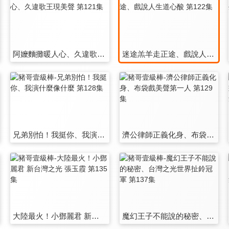
阿嬤麵攤暖人心、久違歌王現美聲 第121集
迷途羔羊走正途、戲說人生道心酸 第122集
兄弟別怕！我挺你、我演什麼像什麼 第128集
濟公律師正義化身、布袋戲美聲第一人 第129集
大陸最火！小鄧麗君 新台灣之光 張玉霞 第135集
魔幻王子不能說的秘密、台灣之光世界扯鈴冠軍 第137集