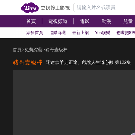
首頁
電視頻道
電影
動漫
兒童
綜藝首頁
進階篩選
最新上架
Yes娛樂
爸啦把8
首頁
>
免費綜藝
>
豬哥壹級棒
豬哥壹級棒
迷途羔羊走正途、戲說人生道心酸 第122集