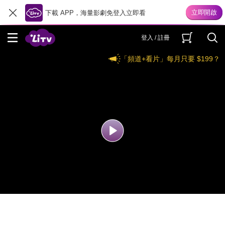
下載 APP，海量影劇免登入立即看
登入 / 註冊
「頻道+看片」每月只要 $199？