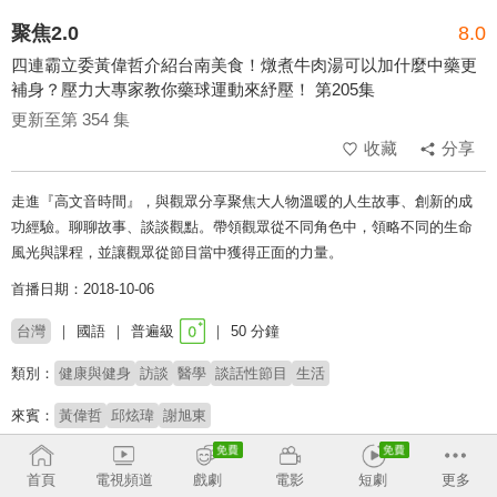
聚焦2.0
8.0
四連霸立委黃偉哲介紹台南美食！燉煮牛肉湯可以加什麼中藥更
補身？壓力大專家教你藥球運動來紓壓！ 第205集
更新至第 354 集
收藏
分享
走進『高文音時間』，與觀眾分享聚焦大人物溫暖的人生故事、創新的成
功經驗。聊聊故事、談談觀點。帶領觀眾從不同角色中，領略不同的生命
風光與課程，並讓觀眾從節目當中獲得正面的力量。
首播日期：2018-10-06
台灣
國語
普遍級
50 分鐘
類別：
健康與健身
訪談
醫學
談話性節目
生活
來賓：
黃偉哲
邱炫瑋
謝旭東
主持：
高文音
首頁
電視頻道
戲劇
電影
短劇
更多