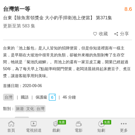
台灣第一等
8.6
台東【除魚害領獎金 大小釣手捍衛池上便當】 第371集
更新至第 583 集
收藏
分享
台東的「池上飯包」是人人皆知的招牌便當，但是你知道裡面有一樣主
菜，是早期在大坡池中很常見的魚類，卻被外來種的魚類剝奪了生存空
間，牠就是「菊池氏細鯽」。而池上的還有一家豆皮工廠，開業已經超過
50年，為了每天早上7點能準時開門營業，老闆清晨就得起床磨豆子、煮豆
漿，讓遊客能享用到美味。
首播日期：2020-09-06
台灣
國語
保護級
46 分鐘
類別：
旅遊
文化
台灣
主持：
竇智孔
首頁
電視頻道
戲劇
電影
短劇
更多
# 美食探索
# 玩台灣
# 旅遊實境
# 金鐘獎
# 完整版
# 上山下海
# 吃喝玩樂