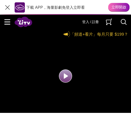
下載 APP，海量影劇免登入立即看
登入 / 註冊
「頻道+看片」每月只要 $199？