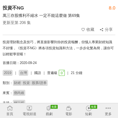
投資不NG
8.0
萬三存股獲利不縮水 一定不能這麼做 第69集
更新至第 206 集
收藏
分享
投資理財觀念及技巧，將直接影響到你的投資報酬，但惱人專業財經知識
不好懂，《投資不NG》將各項投資知識和方法，一步步化繁為簡，讓你可
以輕鬆學習喔！
首播日期：2020-09-24
2019
台灣
國語
普遍級
21 分鐘
類別：
財經
投資
股票/證券
來賓：
鄧尚維
主持：
林以炘
首頁
電視頻道
戲劇
電影
短劇
更多
收回