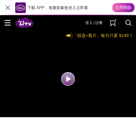
下載 APP，海量影劇免登入立即看
登入 / 註冊
「頻道+看片」每月只要 $199？