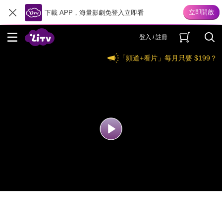
下載 APP，海量影劇免登入立即看
登入 / 註冊
「頻道+看片」每月只要 $199？