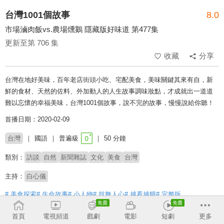
台灣1001個故事
8.0
市場滷肉飯vs.農場燻鵝 隱藏版好味道 第477集
更新至第 706 集
收藏
分享
台灣在地好美味，百年老店街頭小吃、宅配美食，美味關鍵其來有自，新
鮮的食材、天然的佐料、外加動人的人生故事調味妝點，才成就出一道道
難以忘懷的幸福美味，台灣1001個故事，說不完的故事，慢慢說給你聽！
首播日期：2020-02-09
台灣
國語
普遍級
50 分鐘
類別：
訪談
自然
新聞雜誌
文化
美食
台灣
主持：
白心儀
# 美食探索
# 生命故事
# 小人物
# 鼓舞人心
# 越看越餓
# 完整版
首頁
電視頻道
戲劇
電影
短劇
更多
收回