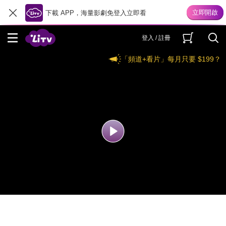
下載 APP，海量影劇免登入立即看
登入 / 註冊
「頻道+看片」每月只要 $199？