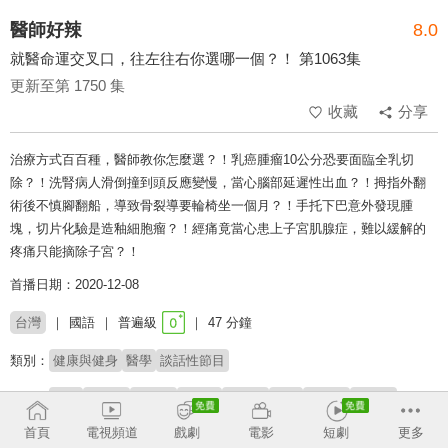
醫師好辣
8.0
就醫命運交叉口，往左往右你選哪一個？！ 第1063集
更新至第 1750 集
收藏
分享
治療方式百百種，醫師教你怎麼選？！乳癌腫瘤10公分恐要面臨全乳切
除？！洗腎病人滑倒撞到頭反應變慢，當心腦部延遲性出血？！拇指外翻
術後不慎腳翻船，導致骨裂導要輪椅坐一個月？！手托下巴意外發現腫
塊，切片化驗是造釉細胞瘤？！經痛竟當心患上子宮肌腺症，難以緩解的
疼痛只能摘除子宮？！
首播日期：2020-12-08
台灣
國語
普遍級
47 分鐘
類別：
健康與健身
醫學
談話性節目
來賓：
邵庭
高雋雅
許小飛
Debby
張金堅
賈蔚
詹景全
陳榮堅
朱育瑩
吳昭寬
林彥君
首頁
電視頻道
戲劇
電影
短劇
更多