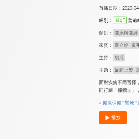
首播日期：
2020-04
級別：
普遍
類別：
健康與健身
來賓：
嚴立婷
夏
主持：
胡瓜
主題：
最新上架
面對疾病不同選擇
同行練「撞牆功」
# 健康保健
# 醫療
#
播放