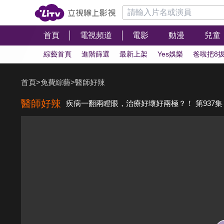
首頁
電視頻道
電影
動漫
兒童
綜藝首頁
進階篩選
最新上架
Yes娛樂
爸啦把8
首頁
>
免費綜藝
>
醫師好辣
醫師好辣
疾病一翻兩瞪眼，治療好壞好兩極？！ 第937集