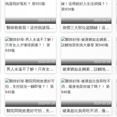
2020-04-23
2020-04-27
醫師救救我！這些病讓我好冤枉？ 第933集
身體三大部位超關鍵！這裡顧好人生沒煩惱？！ 第934集
2020-05-05
2020-05-06
男人永遠不了解！只有女人才懂得困擾？！ 第939集
健康猶如走鋼索，誤觸地雷疾病大爆發 第940集
2020-05-14
2020-05-18
醫院悶燒效應好可怕，失控狀況一觸即發？！ 第945集
健康超出負荷吃不消，傷身地雷你做了嗎？！ 第946集