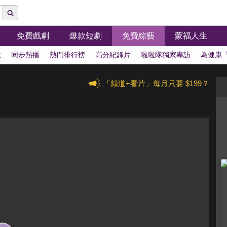
免費戲劇
爆款短劇
免費綜藝
蒙福人生
拔
同步熱播
熱門排行榜
高分紀錄片
啦啦隊獨家專訪
為健康
「頻道+看片」每月只要 $199？