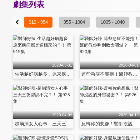
劇集列表
3 - 918
919 - 954
955 - 1004
1005 - 1040
2020-03-31
2020-04-01
生活越好病越多，原來疾病都是這樣來的？！ 第919集
這些急症不能拖！醫師教你判別致命關鍵？！ 第920集
2020-04-09
2020-04-13
超崩潰女人心事，三天三夜都說不完？！ 第925集
反轉你的想像！醫師沒說的身體祕密？！ 第926集