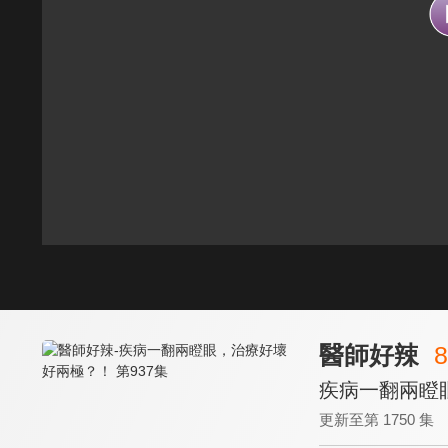
醫師好辣
8
疾病一翻兩瞪眼
更新至第 1750 集