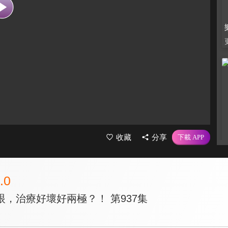
收藏
分享
.0
，治療好壞好兩極？！ 第937集