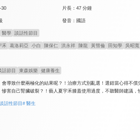
-30
片長：
47 分鐘
發音：
國語
級
醫學
談話性節目
宇禾
葛洛莉亞
小白
陳保仁
洪永祥
陳龍
黃彗倫
田知學
吳昭寬
談話節目
東森娛樂
健康養生
，會導致什麼兩極化的結果呢？！治療方式別亂選！選錯當心得不償
，慘害自己腎臟破裂？！藝人夏宇禾膝蓋使用過度，不聽醫師建議，
 談話性節目
# 醫生