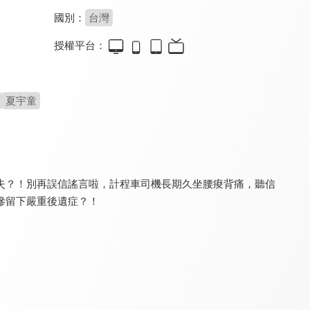
國別：
台灣
授權平台：
食在有健康
健康問良醫
銀髮寶典
8.0
8.2
8.0
更新至第 563 集
更新至第 91 集
更新至第 8 集
夏宇童
失？！別再誤信謠言啦，計程車司機長期久坐腰痠背痛，聽信
慘留下嚴重後遺症？！
請你跟我這樣過
健康有夠讚 - 有氧好運動
健康新煮流 有煮真好
8.0
8.1
8.0
更新至第 1271 集
全 39 集
更新至第 20 集