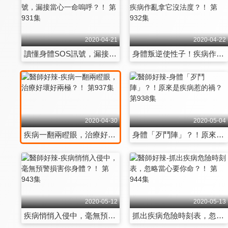
2020-04-21
2020-04-22
讀懂身體SOS訊號，漏接當心一命嗚呼？！ 第931集
身體叛逆使性子！疾病作亂拿它沒法度？！ 第932集
2020-04-30
2020-05-04
疾病一翻兩瞪眼，治療好壞好兩極？！ 第937集
身體「歹鬥陣」？！原來是疾病惹的禍？ 第938集
2020-05-12
2020-05-13
疾病悄悄入侵中，毫無預警損害你身體？！ 第943集
抓出疾病危險時刻表，忽略當心要你命？！ 第944集