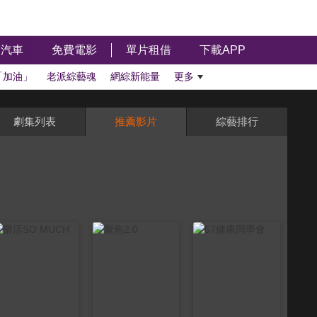
汽車
免費電影
單片租借
下載APP
「加油」
老派綜藝魂
網綜新能量
更多
劇集列表
推薦影片
綜藝排行