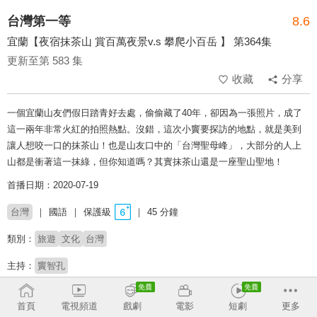
台灣第一等
8.6
宜蘭【夜宿抹茶山 賞百萬夜景v.s 攀爬小百岳 】 第364集
更新至第 583 集
收藏
分享
一個宜蘭山友們假日踏青好去處，偷偷藏了40年，卻因為一張照片，成了
這一兩年非常火紅的拍照熱點。沒錯，這次小竇要探訪的地點，就是美到
讓人想咬一口的抹茶山！也是山友口中的「台灣聖母峰」，大部分的人上
山都是衝著這一抹綠，但你知道嗎？其實抹茶山還是一座聖山聖地！
首播日期：2020-07-19
台灣
國語
保護級
45 分鐘
類別：
旅遊
文化
台灣
主持：
竇智孔
# 美食探索
# 玩台灣
# 旅遊實境
# 金鐘獎
# 完整版
# 上山下海
# 吃喝玩樂
首頁
電視頻道
戲劇
電影
短劇
更多