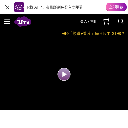
下載 APP，海量影劇免登入立即看
登入 / 註冊
「頻道+看片」每月只要 $199？