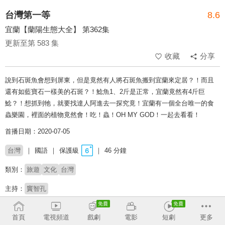
台灣第一等
8.6
宜蘭【蘭陽生態大全】 第362集
更新至第 583 集
收藏
分享
說到石斑魚會想到屏東，但是竟然有人將石斑魚搬到宜蘭來定居？！而且
還有如藍寶石一樣美的石斑？！鯰魚1、2斤是正常，宜蘭竟然有4斤巨
鯰？！想抓到牠，就要找達人阿進去一探究竟！宜蘭有一個全台唯一的食
蟲樂園，裡面的植物竟然會！吃！蟲！OH MY GOD！一起去看看！
首播日期：2020-07-05
台灣
國語
保護級
46 分鐘
類別：
旅遊
文化
台灣
主持：
竇智孔
# 美食探索
# 玩台灣
# 旅遊實境
# 金鐘獎
# 完整版
# 上山下海
# 吃喝玩樂
首頁
電視頻道
戲劇
電影
短劇
更多