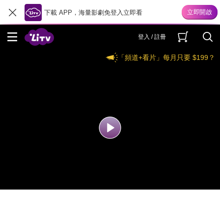
下載 APP，海量影劇免登入立即看
登入 / 註冊
「頻道+看片」每月只要 $199？