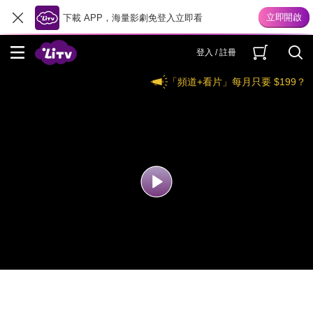
下載 APP，海量影劇免登入立即看
登入 / 註冊
「頻道+看片」每月只要 $199？