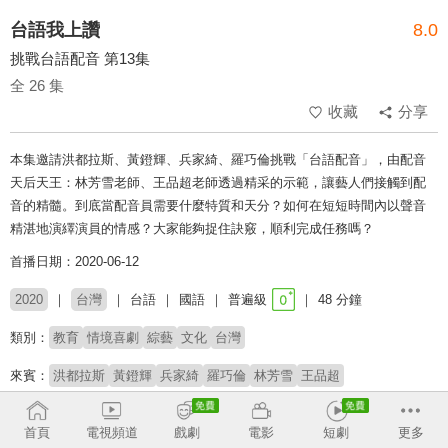
台語我上讚
8.0
挑戰台語配音 第13集
全 26 集
收藏
分享
本集邀請洪都拉斯、黃鐙輝、兵家綺、羅巧倫挑戰「台語配音」，由配音
天后天王：林芳雪老師、王品超老師透過精采的示範，讓藝人們接觸到配
音的精髓。到底當配音員需要什麼特質和天分？如何在短短時間內以聲音
精湛地演繹演員的情感？大家能夠捉住訣竅，順利完成任務嗎？
首播日期：2020-06-12
2020
台灣
台語
國語
普遍級
48 分鐘
類別：
教育
情境喜劇
綜藝
文化
台灣
來賓：
洪都拉斯
黃鐙輝
兵家綺
羅巧倫
林芳雪
王品超
主持：
張文綺
黃鴻升
首頁
電視頻道
戲劇
電影
短劇
更多