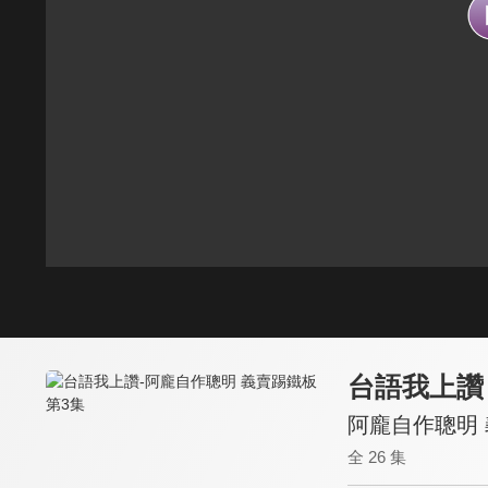
台語我上讚
阿龐自作聰明 
全 26 集