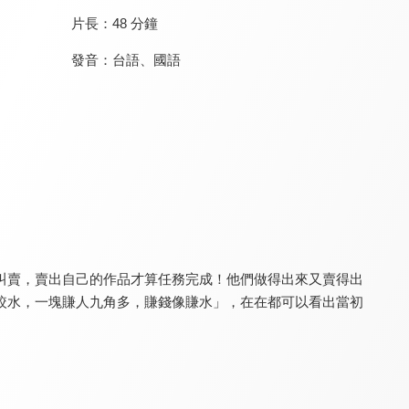
片長：
48 分鐘
發音：
台語
、
國語
一字千金3
一字千金4
一字千金5
8.3
8.3
8.3
全 13 集
全 13 集
全 13 集
叫賣，賣出自己的作品才算任務完成！他們做得出來又賣得出
絞水，一塊賺人九角多，賺錢像賺水」，在在都可以看出當初
一字千金6
一字千金7
一字千金8
8.3
8.3
8.3
全 13 集
全 13 集
全 15 集