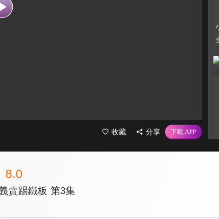
收藏
分享
8.0
義賣踢鐵板 第3集