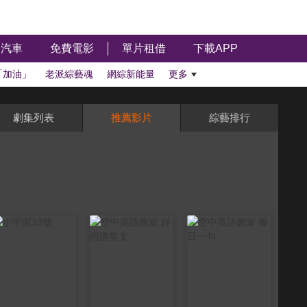
汽車
免費電影
單片租借
下載APP
「加油」
老派綜藝魂
網綜新能量
更多
劇集列表
推薦影片
綜藝排行