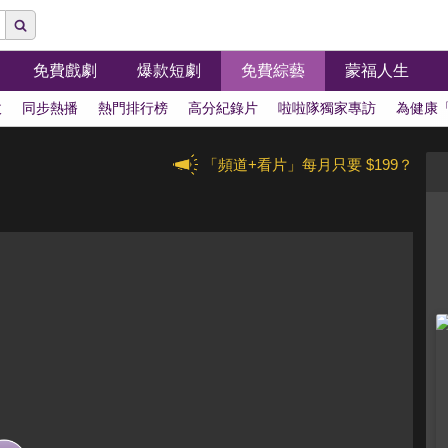
免費戲劇
爆款短劇
免費綜藝
蒙福人生
拔
同步熱播
熱門排行榜
高分紀錄片
啦啦隊獨家專訪
為健康
「頻道+看片」每月只要 $199？