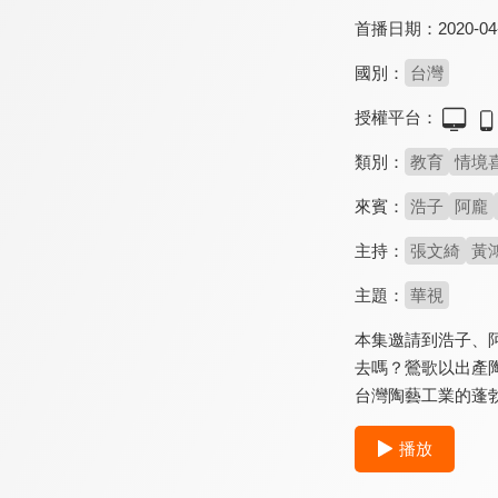
首播日期：
2020-04
國別：
台灣
授權平台：
類別：
教育
情境
來賓：
浩子
阿龐
主持：
張文綺
黃
主題：
華視
本集邀請到浩子、
去嗎？鶯歌以出產
台灣陶藝工業的蓬
播放