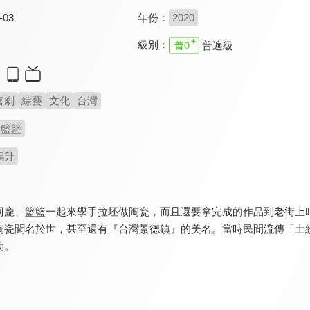
-03
年份：
2020
級別：
普遍級
喜劇
綜藝
文化
台灣
籃籃
鴻升
阿龐、籃籃一起來學手拉坯做陶瓷，而且還要拿完成的作品到老街上
陶瓷聞名於世，甚至還有『台灣景德鎮』的美名。當時民間流傳「土
勃。