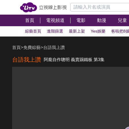
首頁
電視頻道
電影
動漫
兒童
綜藝首頁
進階篩選
最新上架
Yes娛樂
爸啦把8
首頁
>
免費綜藝
>
台語我上讚
台語我上讚
阿龐自作聰明 義賣踢鐵板 第3集