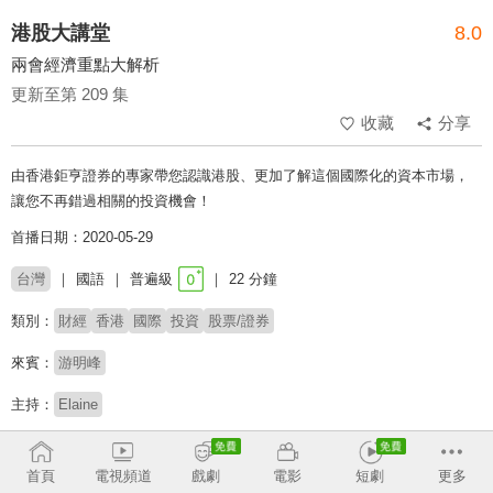
港股大講堂
8.0
兩會經濟重點大解析
更新至第 209 集
收藏
分享
由香港鉅亨證券的專家帶您認識港股、更加了解這個國際化的資本市場，
讓您不再錯過相關的投資機會！
首播日期：2020-05-29
台灣
國語
普遍級
22 分鐘
類別：
財經
香港
國際
投資
股票/證券
來賓：
游明峰
主持：
Elaine
收回
首頁
電視頻道
戲劇
電影
短劇
更多