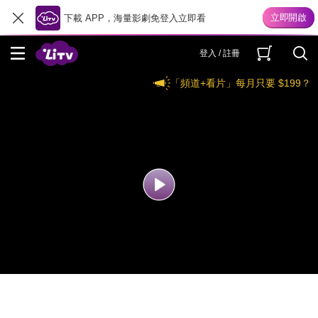
下載 APP，海量影劇免登入立即看
登入 / 註冊
「頻道+看片」每月只要 $199？