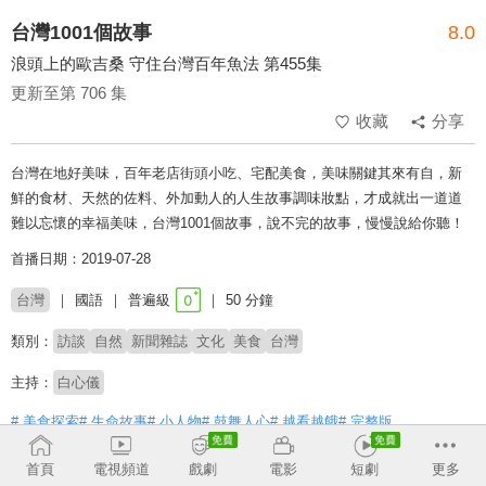
台灣1001個故事
8.0
浪頭上的歐吉桑 守住台灣百年魚法 第455集
更新至第 706 集
收藏
分享
台灣在地好美味，百年老店街頭小吃、宅配美食，美味關鍵其來有自，新
鮮的食材、天然的佐料、外加動人的人生故事調味妝點，才成就出一道道
難以忘懷的幸福美味，台灣1001個故事，說不完的故事，慢慢說給你聽！
首播日期：2019-07-28
台灣
國語
普遍級
50 分鐘
類別：
訪談
自然
新聞雜誌
文化
美食
台灣
主持：
白心儀
# 美食探索
# 生命故事
# 小人物
# 鼓舞人心
# 越看越餓
# 完整版
首頁
電視頻道
戲劇
電影
短劇
更多
收回