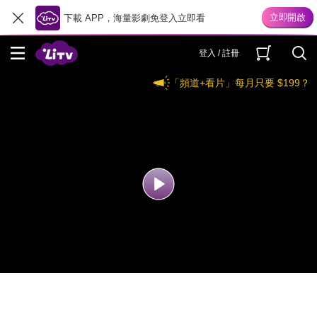
下載 APP，海量影劇免登入立即看
登入 / 註冊
「頻道+看片」每月只要 $199？