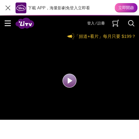
下載 APP，海量影劇免登入立即看
登入 / 註冊
「頻道+看片」每月只要 $199？