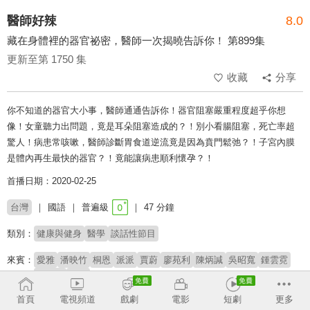
醫師好辣
8.0
藏在身體裡的器官祕密，醫師一次揭曉告訴你！ 第899集
更新至第 1750 集
收藏
分享
你不知道的器官大小事，醫師通通告訴你！器官阻塞嚴重程度超乎你想
像！女童聽力出問題，竟是耳朵阻塞造成的？！別小看腸阻塞，死亡率超
驚人！病患常咳嗽，醫師診斷胃食道逆流竟是因為賁門鬆弛？！子宮內膜
是體內再生最快的器官？！竟能讓病患順利懷孕？！
首播日期：2020-02-25
台灣
國語
普遍級
47 分鐘
類別：
健康與健身
醫學
談話性節目
來賓：
愛雅
潘映竹
桐恩
派派
賈蔚
廖苑利
陳炳諴
吳昭寬
鍾雲霓
李偉浩
五熊
首頁
電視頻道
戲劇
電影
短劇
更多
主持：
胡瓜