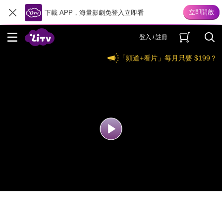
下載 APP，海量影劇免登入立即看
登入 / 註冊
「頻道+看片」每月只要 $199？