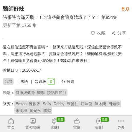
醫師好辣
8.0
誇張謠言滿天飛！！吃這些藥會讓身體壞了了？！ 第894集
更新至第 1750 集
收藏
分享
還在相信這些不實謠言嗎？！醫師來打破迷思啦！深信血壓藥會導致不
舉，病患這行為超危險？！賀爾蒙會導致乳癌？！醫師解釋這樣吃很安
全！網傳輸血竟會得到傳染病？！醫師親自來破解！
首播日期：2020-02-17
台灣
國語
普遍級
47 分鐘
類別：
健康與健身
醫學
談話性節目
來賓：
Eason
陳依依
Sally
Debby
宋晏仁
江坤俊
陳木榮
田知學
宋明樺
黃光永
李懿
主持：
胡瓜
首頁
電視頻道
戲劇
電影
短劇
更多