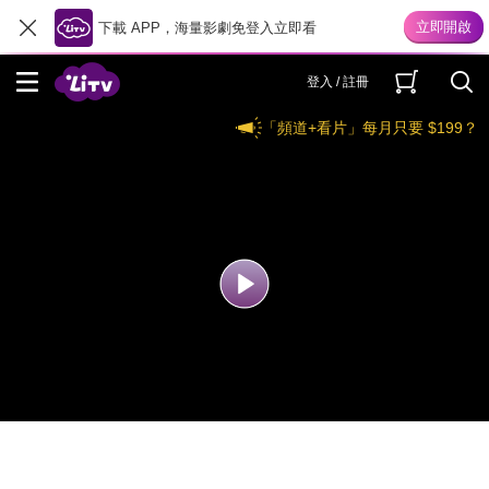
下載 APP，海量影劇免登入立即看
登入 / 註冊
「頻道+看片」每月只要 $199？