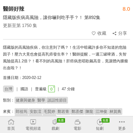
醫師好辣
8.0
隱藏版疾病高風險，讓你嚇到吃手手？！ 第892集
更新至第 1750 集
收藏
分享
隱藏版的高風險疾病，你注意到了嗎？！生活中暗藏許多你不知道的危險
因子！壓力大竟也會提高乳癌發生率？！醫師提醒，一週三罐啤酒，失智
風險提高1.2倍？！看不到的高風險！肝癌病患唱歌飆高音，竟讓體內腫瘤
出血啦？！
首播日期：2020-02-12
台灣
國語
普遍級
47 分鐘
類別：
健康與健身
醫學
談話性節目
來賓：
郎祖筠
安歆澐
毛賢婷
鄭若青
鄭丞傑
陳龍
江坤俊
林賀典
錢政弘
陳俊宇
夏宇童
首頁
電視頻道
戲劇
電影
短劇
更多
主持：
胡瓜